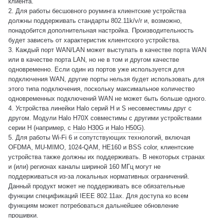
клиента.
2. Для работы бесшовного роуминга клиентские устройства
должны поддерживать стандарты 802.11k/v/r и, возможно,
понадобится дополнительная настройка. Производительность
будет зависеть от характеристик клиентского устройства.
3. Каждый порт WAN/LAN может выступать в качестве порта WAN
или в качестве порта LAN, но не в том и другом качестве
одновременно. Если один из портов уже используется для
подключения WAN, другие порты нельзя будет использовать для
этого типа подключения, поскольку максимальное количество
одновременных подключений WAN не может быть больше одного.
4. Устройства линейки Halo серий H и S несовместимы друг с
другом. Модули Halo H70X совместимы с другими устройствами
серии H (например, с
Halo H30G
и
Halo H50G
).
5. Для работы Wi-Fi 6 и сопутствующих технологий, включая
OFDMA, MU-MIMO, 1024-QAM, HE160 и BSS color, клиентские
устройства также должны их поддерживать. В некоторых странах
и (или) регионах каналы шириной 160 МГц могут не
поддерживаться из-за локальных нормативных ограничений.
Данный продукт может не поддерживать все обязательные
функции спецификаций IEEE 802.11ax. Для доступа ко всем
функциям может потребоваться дальнейшее обновление
прошивки.