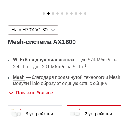
Halo H70X V1.30
Press enter to open version list
Mesh‑система AX1800
Wi-Fi 6 на двух диапазонах
— до 574 Мбит/с на
1
2,4 ГГц + до 1201 Мбит/с на 5 ГГц
.
Mesh
— благодаря продвинутой технологии Mesh
модули Halo образуют единую сеть с общим
2
именем Wi-Fi сети и паролем
.
Показать больше
Бесшовный роуминг
— автопереключение
между Wi-Fi модулями Halo при перемещении по
дому позволит получать лучший сигнал и высокую
3 устройства
2 устройства
1
скорость подключения на всех устройствах
.