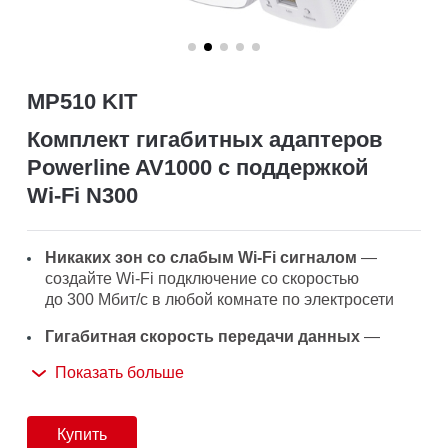
MP510 KIT
Комплект гигабитных адаптеров
Powerline AV1000 с поддержкой
Wi‑Fi N300
Никаких зон со слабым Wi-Fi сигналом
—
создайте Wi‑Fi подключение со скоростью
до 300 Мбит/с в любой комнате по электросети
Гигабитная скорость передачи данных
—
быстрая и надёжная передача данных благодаря
Показать больше
стандарту HomePlug AV2
Супербыстрое проводное подключение
—
Купить
гигабитный порт обеспечит высокую скорость