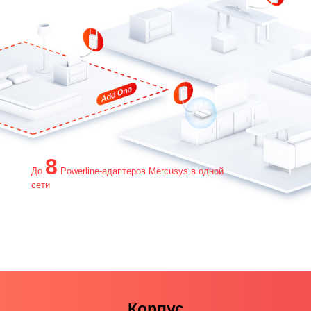
8
До
Powerline‑адаптеров Mercusys в одной
сети
Корпус