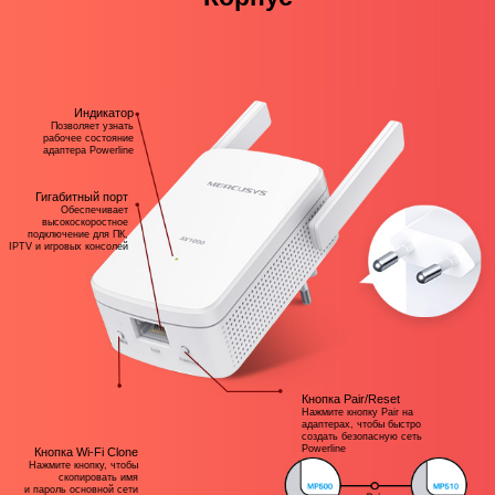
Индикатор
Позволяет узнать
рабочее состояние
адаптера Powerline
Гигабитный порт
Обеспечивает
высокоскоростное
подключение для ПК,
IPTV и игровых консолей
Кнопка Pair/Reset
Нажмите кнопку Pair на
адаптерах, чтобы быстро
создать безопасную сеть
Powerline
Кнопка Wi-Fi Clone
Нажмите кнопку, чтобы
скопировать имя
и пароль основной сети