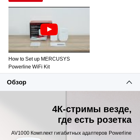
подключения для ПК, IPTV и игровых консолей
Plug & Play
— забудьте о кабелях и сложной
настройке
Простое расширение
— с помощью
дополнительных адаптеров Powerline
How to Set up MERCUSYS
Powerline WiFi Kit
Обзор
4К-стримы везде,
где есть розетка
AV1000 Комплект гигабитных адаптеров Powerline