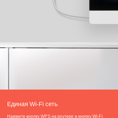
Единая Wi-Fi сеть
Нажмите кнопку WPS на роутере и кнопку Wi-Fi