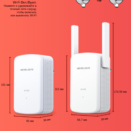
Wi-Fi Вкл./Выкл.
Нажмите и удерживайте в
течение пяти секунд,
чтобы включить
или выключить Wi‑Fi
101 мм
112 мм
174,59 мм
39 мм
36 мм
84,7 мм
60 мм