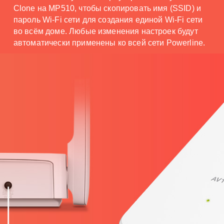
Clone на MP510, чтобы скопировать имя (SSID) и
пароль Wi-Fi сети для создания единой Wi-Fi сети
во всём доме. Любые изменения настроек будут
автоматически применены ко всей сети Powerline.