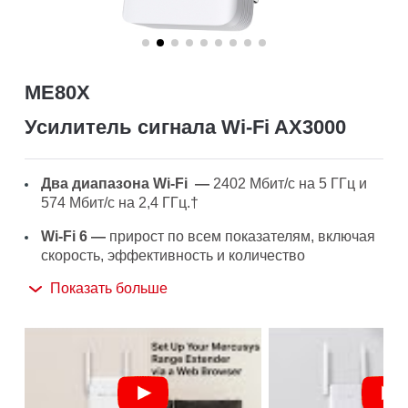
ME80X
Усилитель сигнала Wi‑Fi AX3000
Два диапазона Wi-Fi —
2402 Мбит/с на 5 ГГц и
574 Мбит/с на 2,4 ГГц.†
Wi-Fi 6 —
прирост по всем показателям, включая
скорость, эффективность и количество
одновременных подключений.
Показать больше
Гигабитное подключение по кабелю —
для
компьютеров, IPTV и игровых консолей.
Широкая совместимость —
работает со всеми
Wi-Fi роутерами и точками доступа.‡