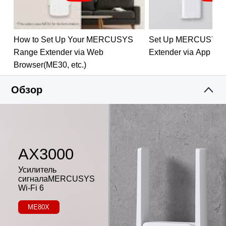
Настройка одним нажатием —
удобное
расширение покрытия нажатием кнопки WPS.
Два режима работы —
может работать в
How to Set Up Your MERCUSYS
Set Up MERCUSYS 
качестве усилителя или точки доступа.
Range Extender via Web
Extender via App
Приложение —
позволит выполнить настройку
Browser(ME30, etc.)
за считанные минуты и дистанционно управлять
Wi-Fi сетью.
Обзор
AX3000
Усилитель
сигналаMERCUSYS
Wi-Fi 6
ME80X