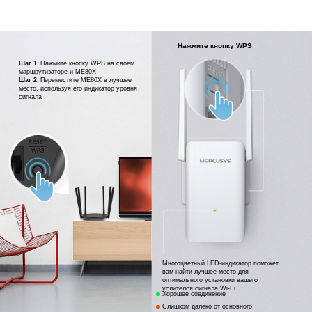
Нажмите кнопку WPS
Шаг 1:
Нажмите кнопку WPS на своем
маршрутизаторе и ME80X
Шаг 2:
Переместите ME80X в лучшее
место, используя его индикатор уровня
сигнала
Многоцветный LED-индикатор поможет
вам найти лучшее место для
оптимального установки вашего
услителся сигнала Wi-Fi.
Хорошее соединение
Слишком далеко от основного