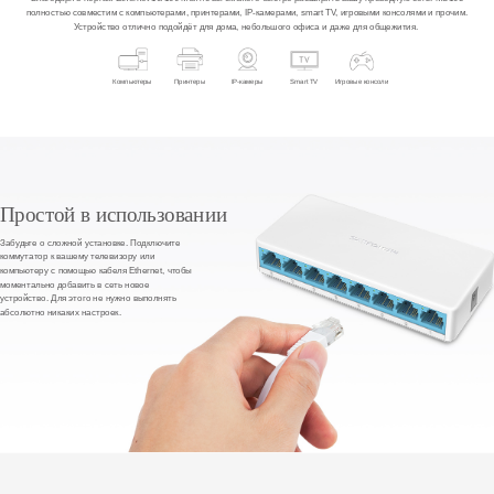
полностью совместим с компьютерами, принтерами, IP-камерами, smart TV, игровыми консолями и прочим.
Устройство отлично подойдёт для дома, небольшого офиса и даже для общежития.
Компьютеры
Принтеры
IP-камеры
Smart TV
Игровые консоли
Простой в использовании
Забудьте о сложной установке. Подключите
коммутатор к вашему телевизору или
компьютеру с помощью кабеля Ethernet, чтобы
моментально добавить в сеть новое
устройство. Для этого не нужно выполнять
абсолютно никаких настроек.