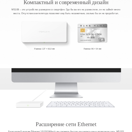
Компактный и современный дизайн
MS108 – это устройство размером со смартфон. Где бы вы его не разместили, он не займёт много
места. Отсутствие вентилятора позволяет ему быть незаметным, сколько бы он не проработал.
Размер: 127 × 60,3 мм
Размер: 86 × 54 мм
Расширение сети Ethernet
Благодаря 8 портам Ethernet 10/100 Мбит/с вы сможете быстро расширить вашу проводную сеть. MS105