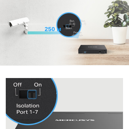
Вкл.
Вкл.
(1–4)
(1–7)
250 м
Выкл.
Режим
«Extend»