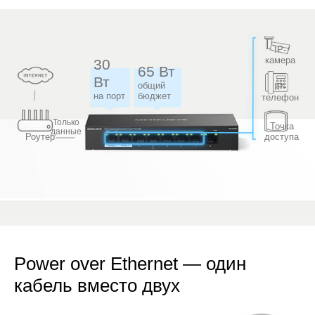
IP-
камера
30
65 Вт
Вт
общий
IP-
на порт
бюджет
телефон
Только
Точка
данные
Роутер
доступа
Power over Ethernet — один
кабель вместо двух