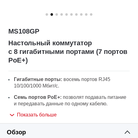
MS108GP
Настольный коммутатор
с 8 гигабитными портами (7 портов
PoE+)
Гигабитные порты:
восемь портов RJ45
10/100/1000 Мбит/с.
Семь портов PoE+:
позволят подавать питание
и передавать данные по одному кабелю.
Показать больше
Бюджет PoE:
бюджет на один порт составляет
30 Вт, а общий бюджет — 65 Вт.
Обзор
Режим увеличения дальности:
позволит