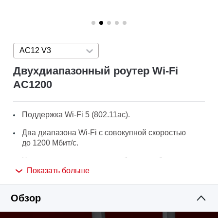
AC12 V3
Press enter to open version list
Двухдиапазонный роутер Wi‑Fi
AC1200
Поддержка Wi-Fi 5 (802.11ac).
Два диапазона Wi‑Fi с совокупной скоростью
до 1200 Мбит/с.
Четыре внешние антенны обеспечат большую
Показать больше
площадь покрытия.
Возможность создания гостевой сети позволит
Обзор
обезопасить основную сеть.
Простые указания в веб-интферейсе позволят