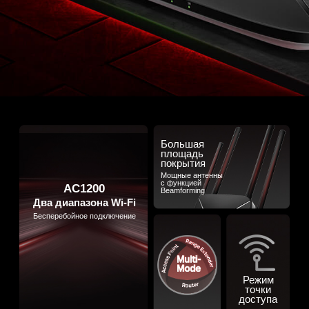
Большая
площадь
покрытия
Мощные антенны
с функцией
AC1200
Beamforming
Два диапазона Wi‑Fi
Бесперебойное подключение
Режим
точки
доступа