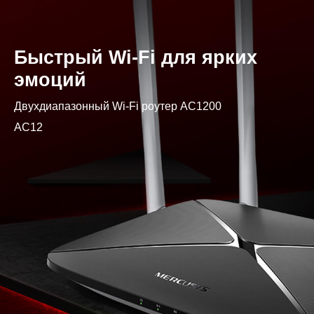
выполнить настройку за считанные минуты.
Поддержка IPTV и IPv6.
Быстрый Wi‑Fi для ярких
эмоций
Двухдиапазонный Wi‑Fi роутер AC1200
AC12