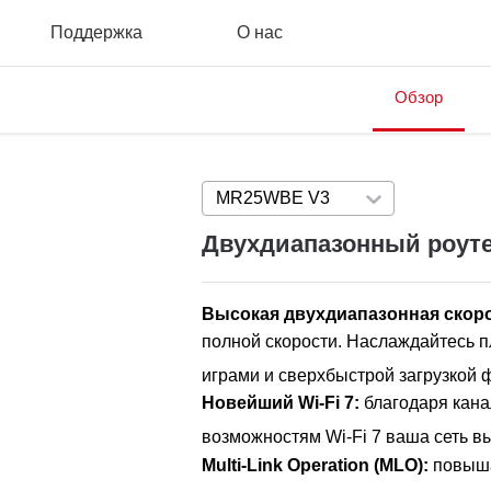
Поддержка
О нас
Обзор
MR25WBE V3
Press enter to open v
Двухдиапазонный роутер
Высокая двухдиапазонная скорос
полной скорости. Наслаждайтесь 
играми и сверхбыстрой загрузкой 
Новейший Wi-Fi 7:
благодаря кан
возможностям Wi-Fi 7 ваша сеть в
Multi-Link Operation (MLO):
повыша