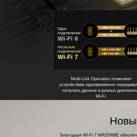
Одно
подключение
Wi-Fi 6
Несколько
подключений
Wi-Fi 7
Multi-Link Operation позволяет
устройствам одновременно передават
получать данные в разных диапазон
Wi-Fi.
Новы
Благодаря Wi-Fi 7 MR25WBE обеспечи