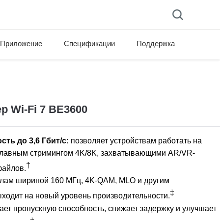
Приложение
Спецификации
Поддержка
ersion list
 Wi-Fi 7 BE3600
ть до 3,6 Гбит/с:
позволяет устройствам работать на
плавным стримингом 4K/8K, захватывающими AR/VR-
†
файлов.
алам шириной 160 МГц, 4K-QAM, MLO и другим
‡
ыходит на новый уровень производительности.
ет пропускную способность, снижает задержку и улучшает