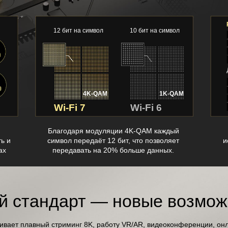
12 бит на символ
10 бит на символ
4K-QAM
1K-QAM
Wi-Fi 7
Wi-Fi 6
Благодаря модуляции 4K-QAM каждый
ь и
символ передаёт 12 бит, что позволяет
и
ах
передавать на 20% больше данных.
й стандарт — новые возмож
вает плавный стриминг 8K, работу VR/AR, видеоконференции, онл