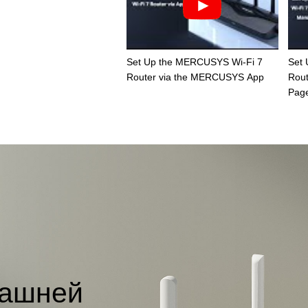
Set Up the MERCUSYS Wi-Fi 7
Set
Router via the MERCUSYS App
Rout
Pag
машней