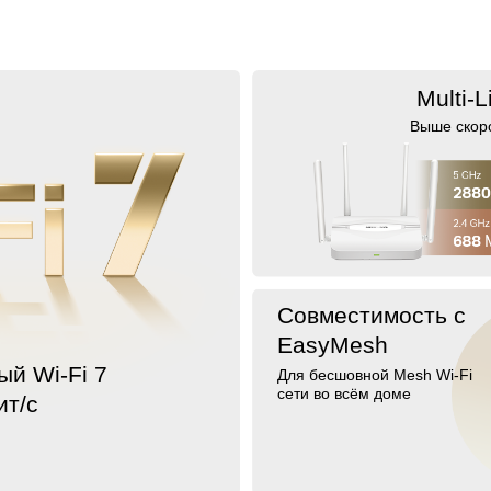
Multi-L
Выше скоро
Совместимость с
EasyMesh
й Wi-Fi 7
Для бесшовной Mesh Wi-Fi
сети во всём доме
ит/с