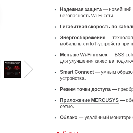
Надёжная защита
— новейший 
безопасность Wi‑Fi сети.
Гигабитная скорость по кабе
Энергосбережение
— технологи
мобильных и IoT‑устройств при 
Меньше Wi-Fi помех
— BSS colo
для улучшения качества подклю
Smart Connect
— умным образом
устройства.
Режим точки доступа
— преобр
Приложение MERCUSYS
— обе
сетью.
Облако
— удалённый мониторин
Скрыть