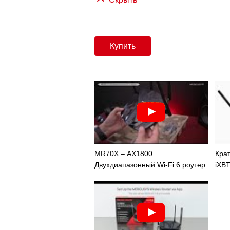
Купить
MR70X – AX1800
Крат
Двухдиапазонный Wi-Fi 6 роутер
iXB