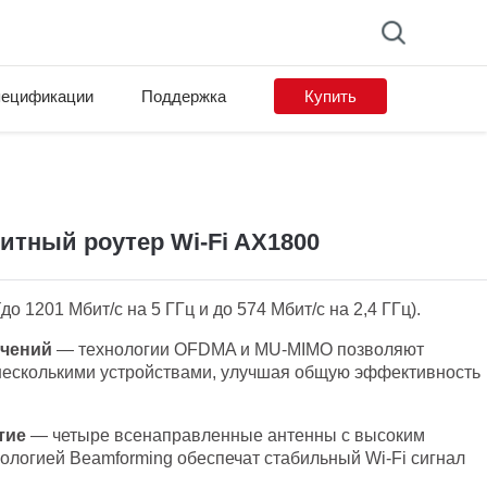
ецификации
Поддержка
Купить
on list
итный роутер Wi‑Fi AX1800
до 1201 Мбит/с на 5 ГГц и до 574 Мбит/с на 2,4 ГГц).
ючений
— технологии OFDMA и MU-MIMO позволяют
несколькими устройствами, улучшая общую эффективность
тие
— четыре всенаправленные антенны с высоким
ологией Beamforming обеспечат стабильный Wi‑Fi сигнал