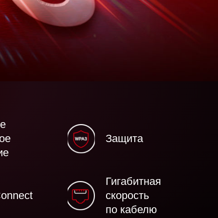
е
ое
Защита
ие
Гигабитная
onnect
скорость
по кабелю