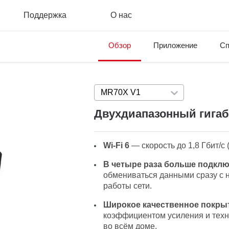
Поддержка
О нас
Обзор
Приложение
Сп
MR70X V1
Press enter to open versi
Двухдиапазонный гигаб
Wi-Fi 6
— скорость до 1,8 Гбит/с (
В четыре раза больше подкл
обмениваться данными сразу с 
работы сети.
Широкое качественное покры
коэффициентом усиления и техн
во всём доме.