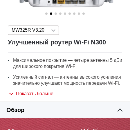
MW325R V3.20
Press enter to open version list
Улучшенный роутер Wi‑Fi N300
Максимальное покрытие — четыре антенны 5 дБи
для широкого покрытия Wi-Fi
Усиленный сигнал — антенны высокого усиления
значительно улучшают мощность передачи Wi-Fi,
увеличивают площадь покрытия и стабильность
Показать больше
Скорость до 300 Мбит/с идеально подойдёт для
HD-стримов, онлайн-игр и загрузки файлов
Обзор
большого размера
Простая настройка — удобный веб-интерфейс
позволит выполнить настройку за несколько