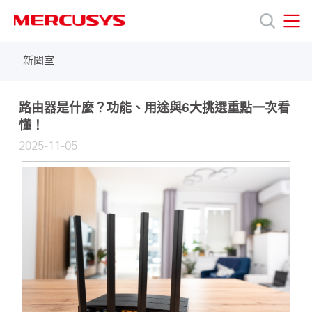
Click
to
skip
MERCUSYS
MERCUSYS
the
新聞室
產
navigation
bar
品
路由器是什麼？功能、用途與6大挑選重點一次看
懂！
2025-11-05
技
術
支
援