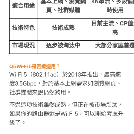
基本上網、瀏覽網
4K
串流、多設備
適合用途
頁、社群媒體
時使用
目前主流、CP
值
技術特色
技術成熟
高
市場現況
逐步被淘汰中
大部分家庭首
Q5.Wi-Fi 5是否還適用？
Wi-Fi 5（802.11ac）於2013年推出，最高速
度3.5Gbps，對於基本上網需求如瀏覽網頁、
社群媒體來說仍然夠用。
不過這項技術雖然成熟，但正在被市場淘汰，
如果你的路由器還是Wi-Fi 5，可以開始考慮升
級了。