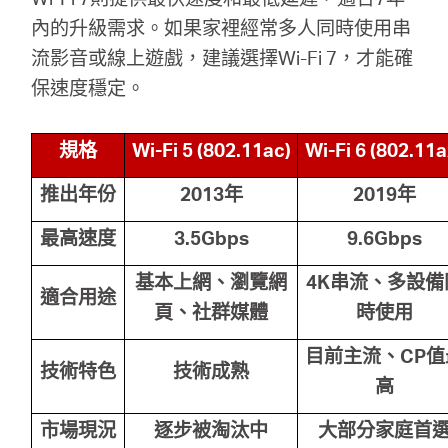
內的升級需求。如果家裡經常多人同時使用串
流影音或線上遊戲，建議選擇Wi-Fi 7，才能確
保速度穩定。
規格
Wi-Fi 5 (802.11ac)
Wi-Fi 6 (802.11a
推出年份
2013
年
2019
年
最高速度
3.5Gbps
9.6Gbps
基本上網、瀏覽網
4K
串流、多設備
適合用途
頁、社群媒體
時使用
目前主流、CP
值
技術特色
技術成熟
高
市場現況
逐步被淘汰中
大部分家庭首