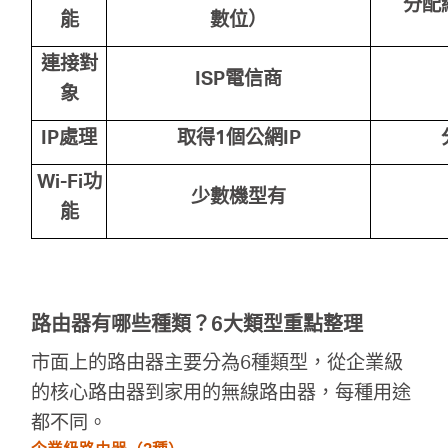
分配
能
數位）
連接對
ISP
電信商
象
IP
處理
取得1
個公網IP
Wi-Fi
功
少數機型有
能
路由器有哪些種類？6大類型重點整理
市面上的路由器主要分為6種類型，從企業級
的核心路由器到家用的無線路由器，每種用途
都不同。