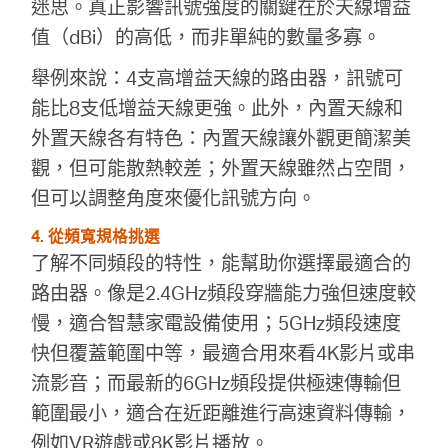
迷思。真正影響訊號強度的關鍵在於天線增益
值（dBi）的高低，而非單純的數量多寡。
舉例來說：4支高增益天線的路由器，訊號可
能比8支低增益天線更強。此外，內置天線和
外置天線各有特色：內置天線讓外觀更簡潔美
觀，但可能散熱較差；外置天線雖然占空間，
但可以調整角度來優化訊號方向。
4. 從頻寬規格挑選
了解不同頻段的特性，能幫助你選擇最適合的
路由器。像是2.4GHz頻段穿牆能力強但速度較
慢，適合智慧家電設備使用；5GHz頻段速度
快但覆蓋範圍中等，最適合用來看4K影片或串
流影音；而最新的6GHz頻段提供極速傳輸但
範圍最小，適合在近距離進行高速資料傳輸，
例如VR遊戲或8K影片播放。