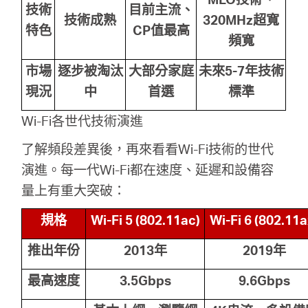
技術
目前主流、
技術成熟
320MHz
超寬
特色
CP
值最高
頻寬
市場
逐步被淘汰
大部分家庭
未來5-7
年技術
現況
中
首選
標準
Wi-Fi各世代技術演進
了解頻段差異後，再來看看Wi-Fi技術的世代
演進。每一代Wi-Fi都在速度、延遲和設備容
量上有重大突破：
規格
Wi-Fi 5 (802.11ac)
Wi-Fi 6 (802.11a
推出年份
2013
年
2019
年
最高速度
3.5Gbps
9.6Gbps