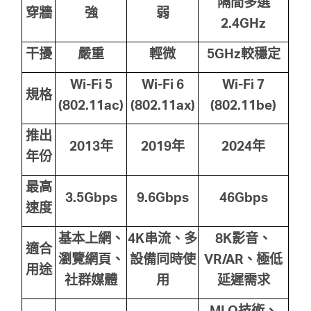
隔間多選
穿牆
強
弱
2.4GHz
干擾
嚴重
輕微
5GHz
較穩定
Wi-Fi 5
Wi-Fi 6
Wi-Fi 7
規格
(802.11ac)
(802.11ax)
(802.11be)
推出
2013
年
2019
年
2024
年
年份
最高
3.5Gbps
9.6Gbps
46Gbps
速度
基本上網、
4K
串流、多
8K
影音、
適合
瀏覽網頁、
設備同時使
VR/AR
、極低
用途
社群媒體
用
延遲需求
MLO
技術、