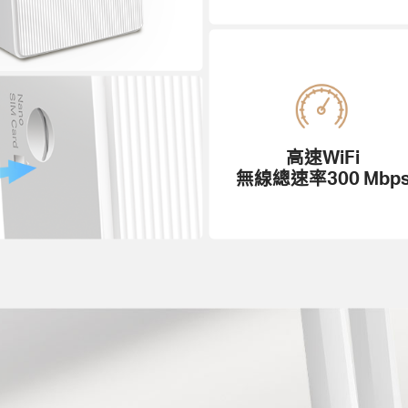
高速WiFi
無線總速率300 Mbp