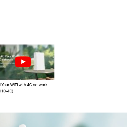
d Your WiFi with 4G network
110-4G)