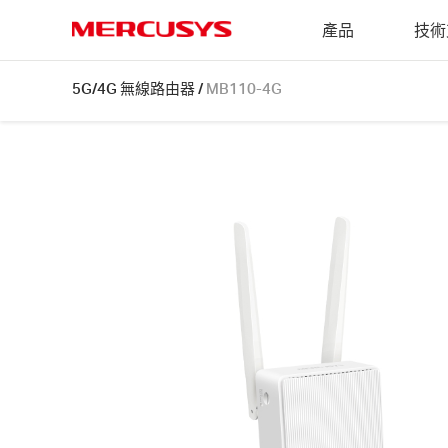
Click
產品
技術
to
skip
MERCUSYS
the
MB110-
5G/4G 無線路由器
/
MB110-4G
navigation
4G
bar
[V1,
V2]
|
300
Mbps
無
線
N
4G
LTE
路
由
器