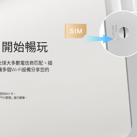
卡．開始暢玩
可與全球大多數電信商匹配。插
讓多個Wi-Fi設備分享您的
您的SIM 卡。
「PIN管理」進行解鎖。