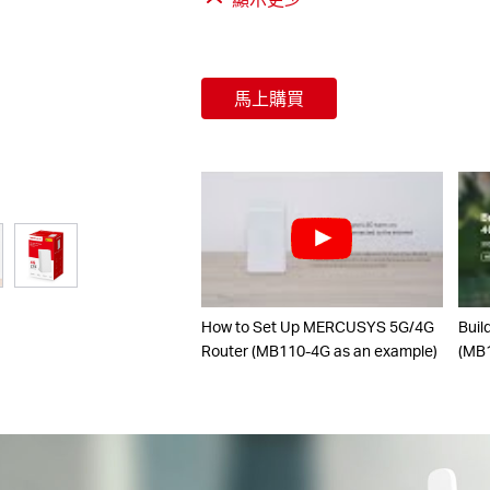
馬上購買
How to Set Up MERCUSYS 5G/4G
Buil
Router (MB110-4G as an example)
(MB