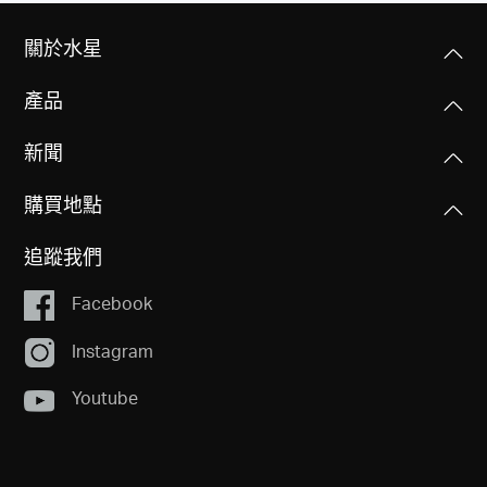
軟體功能
無線標準
關於水星
IEEE 802.11 a/b/g/n/ac
硬體功能
WAN 連接類型
產品
浮動IP/固定 IP/PPPoE/PPTP/L2TP
頻率
其他
尺寸大小(長 X 寬 X 高)
2.4 GHz, 5 GHz
新聞
3.5 × 3.5 × 3.5 in (88 × 88 × 88 mm)
管理
包裝內容
存取控制
購買地點
• 2× Halo S12 單體
訊號速率
按鈕
本地管理
• 1× RJ45 乙太網路線
300 Mbps 在 2.4 GHz, 867 Mbps 在 5 GHz
配對按鈕, 重置按鈕
追蹤我們
• 2× 電源供應器
遠端管理
• 1× 快速安裝手冊
接收靈敏度
Facebook
外接式電源供應器
DHCP
• 11g 6M: -95dBm
9V/0.85A
環境
Instagram
• 11g 54M: -77dBm
伺服器, 位址保留, DHCP 用戶清單
運作溫度: 0°C~40°C (32°F~104°F)
• 11n 20M MCS7: -75dBm
Youtube
乙太網路連接埠
• 11n 40M MCS7: -72dBm
儲存溫度: -40°C~70°C (-40°F~158°F)
通訊埠轉發
2 10/100 Mbps 連接埠 (每個Halo單體)
運作濕度: 10%~90% 無凝結
虛擬伺服器, UPnP, DMZ, Port Triggering
(WAN/LAN 自動偵測)
儲存濕度: 5%~90% 無凝結
傳輸功率