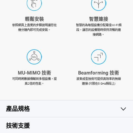
輕鬆安裝
智慧連接
依照網頁上直覺的步驟說明讓您在
智慧的為每個設備分配最佳Wi-Fi頻
幾分鐘內即可完成安裝。
段，讓您的設備隨時保持流暢的連
接網路。
MU-MIMO 技術
Beamforming 技術
可同時將數據傳輸到多個設備，提
波束成型技術可提供高效率的無線
高2倍的性能。
連接 (只限在5 GHz頻段上)
產品規格
無線網路
技術支援