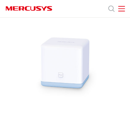
Click
to
skip
MERCUSYS
MERCUSYS
the
Halo
產
navigation
S12
bar
[V1]
2-
品
pack
|
AC1200
技
全
家
庭
術
式
Mesh
Wi-
支
Fi
無
線
援
路
由
器