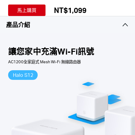
達1,167 Mbps 並可與網路系統營運商 (ISP)的數據機
NT$1,099
馬上購買
購
共同運作
。
產品介紹
超高效能
– 同時在所有設備上享受無延遲的連接和不
買
間段的娛樂
。
地
讓您家中充滿Wi-Fi訊號
AC1200全家庭式 Mesh Wi-Fi 無線路由器
點
Halo S12
台
灣