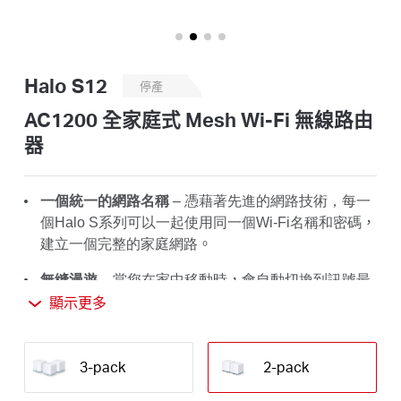
關
於
Halo S12
停產
水
AC1200 全家庭式 Mesh Wi-Fi 無線路由
器
星
一個統一的網路名稱
– 憑藉著先進的網路技術，每一
優
個Halo S系列可以一起使用同一個Wi-Fi名稱和密碼
，
建立一個完整的家庭網路
。
惠
無縫漫遊
– 當您在家中移動時
，
會自動切換到訊號最
好的Halos
，
永遠提供您的設備最快的連接。
顯示更多
活
整個家的訊號覆蓋範圍
– 高速的Wi-Fi訊號覆蓋範圍可
達78坪
。
3-pack
2-pack
動
高速 Wi-Fi
–
Halo S12 可提供高速且穩定的連接速度