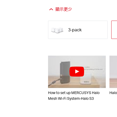
顯示更少
3-pack
How to set up MERCUSYS Halo
Hal
Mesh Wi-Fi System-Halo S3