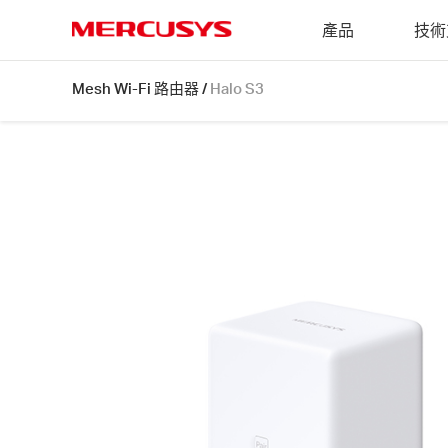
Click
產品
技術
to
skip
MERCUSYS
the
Halo
Mesh Wi-Fi 路由器
/
Halo S3
navigation
S3
bar
[V1,
V3]
2-
pack
|
300
Mbps
全
家
庭
式
Wi-
Fi
無
線
路
由