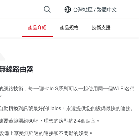
台灣地區 /
繁體中文
產品介紹
產品規格
技術支援
ion list
Fi 無線路由器
的網路技術，每一個Halo S系列可以一起使用同一個Wi-Fi名稱
。
自動切換到訊號最好的Halos
，
永遠提供您的設備最快的連接。
i訊號覆蓋範圍約60坪
，
理想的房型約2-4個臥室
。
有設備上享受無延遲的連接和不間斷的娛樂
。