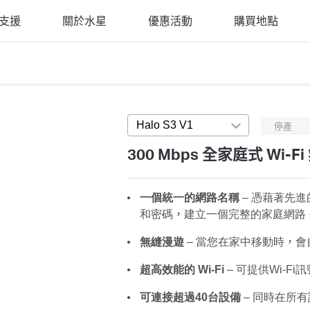
支援
關於水星
優惠活動
購買地點
Halo S3 V1
Press enter to open vers
停產
300 Mbps 全家庭式 Wi-
一個統一的網路名稱
– 憑藉著先進
和密碼
，
建立一個完整的家庭網路
無縫漫遊
– 當您在家中移動時
，
會
超高效能的 Wi-Fi
– 可提供Wi-F
可連接超過40台設備
– 同時在所