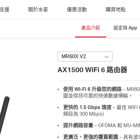
支援
關於水星
優惠活動
購買地點
產品介紹
設定與 App
MR60X V2
Press enter to open versi
AX1500 WiFi 6 路由器
使用 Wi-Fi 6 升級您的網路
–
MR6
圍並保持可靠的快速數據傳輸。
更快的 1.5 Gbps 速度
– 最佳 WiFi
頻段為 300 Mbps）
提升網路容量
– OFDMA 和 M
更廣泛、更強的覆蓋範圍
– 具有