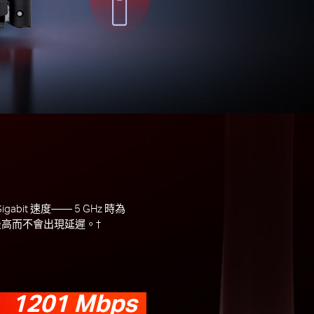
gabit 速度—— 5 GHz 時為
調到最高而不會出現延遲。†
1201 Mbps