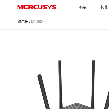
Click
產品
技術
to
skip
MERCUSYS
the
MR60X
路由器
/
MR60X
navigation
[V2,
bar
V2.2]
|
AX1500
WiFi
6
路
由
器