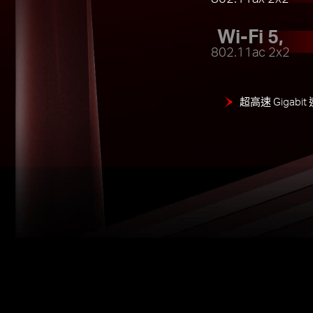
Wi-Fi 5,
802.11ac 2x2
超高速 Gigabi