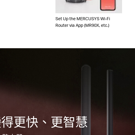
Set Up the MERCUSYS Wi-Fi
Router via App (MR90X, etc.)
6 變得更快、更智慧