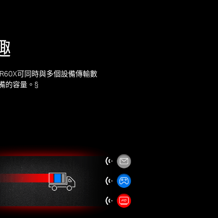
趣
MR60X可同時與多個設備傳輸數
備的容量。§