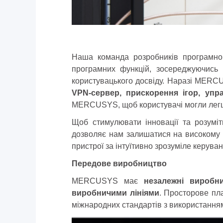
Наша команда розробників програмно
програмних функцій, зосереджуючись 
користувацького досвіду. Наразі MERC
VPN-сервер, прискорення ігор, уп
MERCUSYS, щоб користувачі могли легш
Щоб стимулювати інновації та розуміт
дозволяє нам залишатися на високому т
пристрої за інтуїтивно зрозуміле керуван
Передове виробництво
MERCUSYS має
незалежні виробн
виробничими лініями
. Просторове пла
міжнародних стандартів з використання