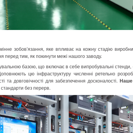
інне зобов'язання, яке впливає на кожну стадію виробни
ня перед тим, як покинути межі нашого заводу.
альною базою, що включає в себе випробувальні стенди, 
Доповнюють цю інфраструктуру численні ретельно розро
сті та довговічності для забезпечення досконалості.
Наше
 стандарти без перерв.