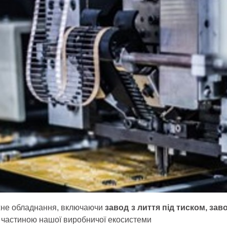
іжне обладнання, включаючи
завод з лиття під тиском, зав
ю частиною нашої виробничої екосистеми