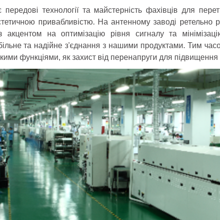
 передові технології та майстерність фахівців для пере
естетичною привабливістю. На антенному заводі ретельно 
, з акцентом на оптимізацію рівня сигналу та мінімізац
табільне та надійне з'єднання з нашими продуктами. Тим ча
кими функціями, як захист від перенапруги для підвищення 