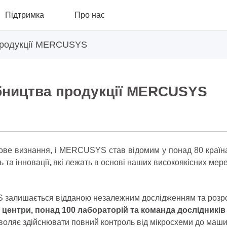
Підтримка
Про нас
продукції MERCUSYS
бництва продукції MERCUSYS
тове визнання, і MERCUSYS став відомим у понад 80 країна
ь та інновації, які лежать в основі наших високоякісних мер
залишається відданою незалежним дослідженням та розро
 центри, понад 100 лабораторій та команда дослідників 
зволяє здійснювати повний контроль від мікросхеми до маши