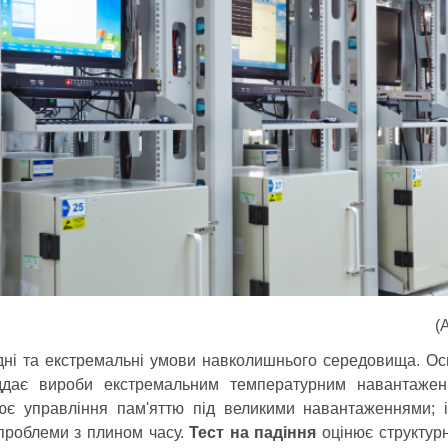
(
дні та екстремальні умови навколишнього середовища. О
іддає вироби екстремальним температурним навантажен
нює управління пам'яттю під великими навантаженнями;
 проблеми з плином часу.
Тест на падіння
оцінює структурн