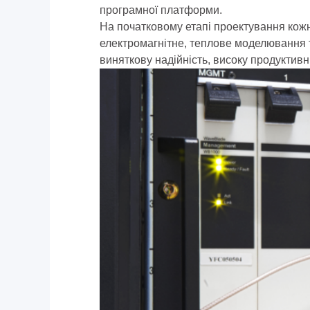
програмної платформи.
На початковому етапі проектування кожн
електромагнітне, теплове моделювання та
виняткову надійність, високу продуктивні