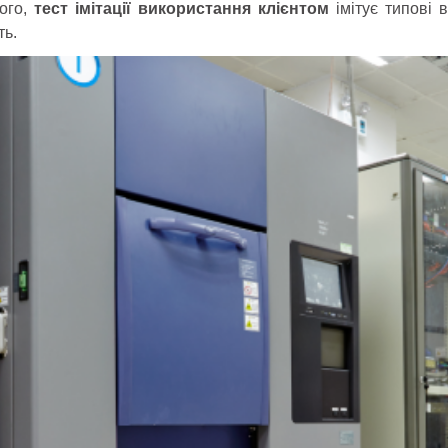
того,
тест імітації використання клієнтом
імітує типові 
ть.