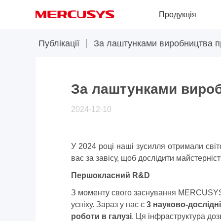
Click
Продукція
to
skip
the
MERCUSYS
Публікації
За лаштунками виробництва 
navigation
bar
За лаштунками виро
2024-12-10
У 2024 році наші зусилля отримали сві
вас за завісу, щоб дослідити майстерніст
Першокласний R
&D
З моменту свого заснування MERCUSYS 
успіху. Зараз у нас є
3 науково-дослідні
роботи в галузі
. Ця інфраструктура до