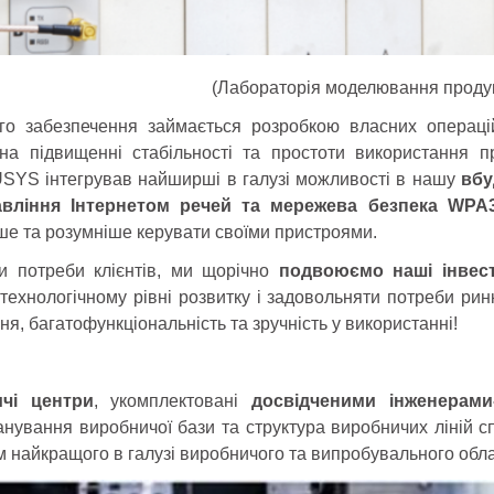
(Лабораторія моделювання продук
го забезпечення займається розробкою власних операці
на підвищенні стабільності та простоти використання п
USYS інтегрував найширші в галузі можливості в нашу
вбу
равління Інтернетом речей та мережева безпека WPA
е та розумніше керувати своїми пристроями.
и потреби клієнтів, ми щорічно
подвоюємо наші інвест
ехнологічному рівні розвитку і задовольняти потреби ринк
ня, багатофункціональність та зручність у використанні!
ичі центри
, укомплектовані
досвідченими інженерами
нування виробничої бази та структура виробничих ліній сп
м найкращого в галузі виробничого та випробувального обл