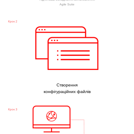
Agile Suite
Крок 2
Створення
конфігураційних файлів
Крок 3