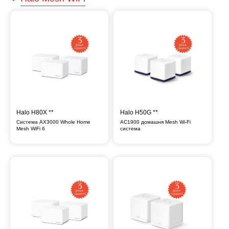
Halo H80X **
Halo H50G **
Система AX3000 Whole Home
AC1900 домашня Mesh Wi-Fi
Mesh WiFi 6
система
Halo
Halo
H80X
H50G
Система
AC1900
AX3000
домашня
Whole
Mesh
Home
Wi-
Mesh
Fi
WiFi
система
6
**
**