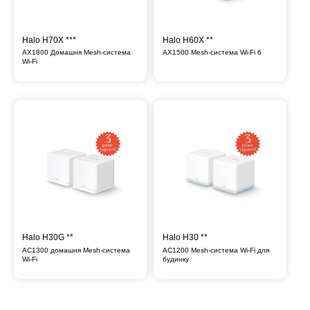
Halo H70X ***
Halo H60X **
AX1800 Домашня Mesh-система
AX1500 Mesh-cистема Wi-Fi 6
Wi-Fi
Halo
Halo
H60X
H70X
AX1500
AX1800
Mesh-
Домашня
cистема
Mesh-
Wi-
система
Fi
Wi-
6
Fi
**
***
Halo H30G **
Halo H30 **
AC1300 домашня Mesh-система
AC1200 Mesh-система Wi-Fi для
Wi-Fi
будинку
Halo
Halo
H30G
H30
AC1300
AC1200
домашня
Mesh-