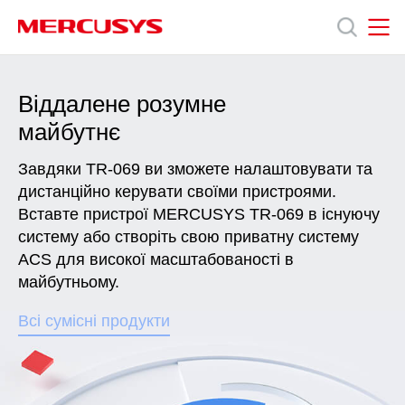
Click
to
skip
the
MERCUSYS
MERCUSYS
Продукція
navigation
Віддалене розумне
bar
майбутнє
Підтримка
Завдяки TR-069 ви зможете налаштовувати та
дистанційно керувати своїми пристроями.
Про
Вставте пристрої MERCUSYS TR-069 в існуючу
систему або створіть свою приватну систему
нас
ACS для високої масштабованості в
майбутньому.
Всі сумісні продукти
Україна