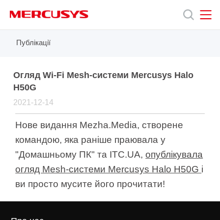
Click
to
skip
the
MERCUSYS
MERCUSYS
Публікації
Продукція
navigation
bar
Підтримка
Огляд Wi-Fi Mesh-системи Mercusys Halo
H50G
2021-12-14
Про
Нове видання Mezha.Media, створене
нас
командою, яка раніше праювала у
"Домашньому ПК" та ITC.UA,
опублікувала
огляд Mesh-системи Mercusys Halo H50G
і
ви просто мусите його прочитати!
Україна