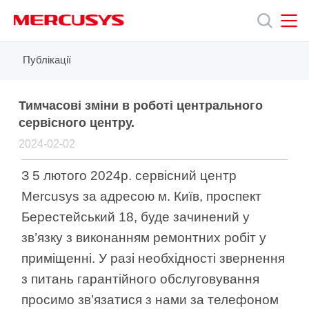
Click
to
skip
the
MERCUSYS
MERCUSYS
Публікації
Продукція
navigation
bar
Підтримка
Тимчасові зміни в роботі центрального
сервісного центру.
2024-02-02
Про
З 5 лютого 2024р. сервісний центр
нас
Mercusys за адресою м. Київ, проспект
Берестейський 18, буде зачинений у
зв’язку з виконанням ремонтних робіт у
приміщенні. У разі необхідності звернення
Україна
з питань гарантійного обслуговування
просимо зв’язатися з нами за телефоном