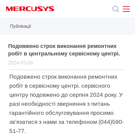
Click
to
skip
the
MERCUSYS
MERCUSYS
Публікації
Продукція
navigation
bar
Підтримка
Подовжено строк виконання ремонтних
робіт в центральному сервісному центрі.
2024-05-09
Про
Подовжено строк виконання ремонтних
нас
робіт в сервісному центрі. сервісного
центру подовжено до серпня 2024 року. У
разі необхідності звернення з питань
гарантійного обслуговування просимо
Україна
зв’язатися з нами за телефоном (044)590-
51-77.