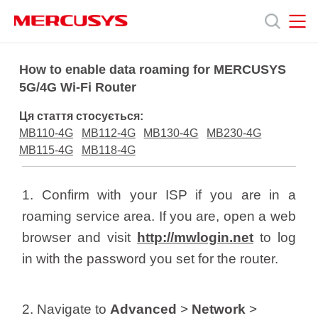
Click
to
skip
the
MERCUSYS
MERCUSYS
Продукція
navigation
How to enable data roaming for MERCUSYS
bar
5G/4G Wi-Fi Router
Підтримка
Ця стаття стосується:
MB110-4G
MB112-4G
MB130-4G
MB230-4G
Про
MB115-4G
MB118-4G
нас
1. Confirm with your ISP if you are in a
roaming service area. If you are, open a web
browser and visit
http://mwlogin.net
to log
in with the password you set for the router.
Україна
2. Navigate to
Advanced
>
Network
>