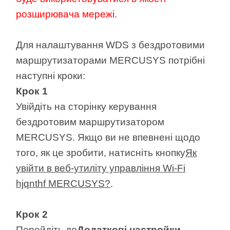
розширювача мережі.
Для налаштування WDS з бездротовими
маршрутизаторами MERCUSYS потрібні
наступні кроки:
Крок 1
Увійдіть на сторінку керування
бездротовим маршрутизатором
MERCUSYS. Якщо ви не впевнені щодо
того, як це зробити, натисніть кнопку
Як
увійти в веб-утиліту управління Wi-Fi
hjqnthf MERCUSYS?
.
Крок 2
Перейдіть до
Додаткові настройки-