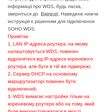
/
інформації про WDS, будь ласка,
зверніться до
Вікіпедії
. Наведене нижче
Українська
інструкція є рішенням для підключення
SOHO WDS.
Примітка:
1. LAN IP-адреса роутера, на якому
налаштовується WDS, повинен
відрізнятися від IP-адреси кореневого
роутера, але бути в тій же підмережі;
2. Сервер DHCP на основному
маршрутизаторі повинен бути
відключений;
3. WDS вимагає настройки тільки на
кореневому роутере або на тому, який
буде використовуватися в якості