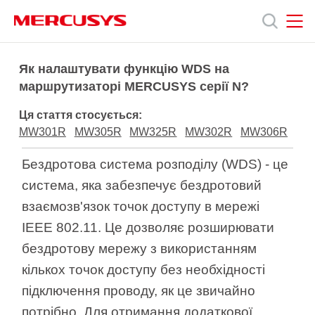
Click
to
skip
the
MERCUSYS
MERCUSYS
Продукція
navigation
Як налаштувати функцію WDS на
bar
маршрутизаторі MERCUSYS серії N?
Підтримка
Ця стаття стосується:
MW301R
MW305R
MW325R
MW302R
MW306R
Про
Бездротова система розподілу (WDS) - це
система, яка забезпечує бездротовий
нас
взаємозв'язок точок доступу в мережі
IEEE 802.11. Це дозволяє розширювати
бездротову мережу з використанням
кількох точок доступу без необхідності
Україна
підключення проводу, як це звичайно
потрібно. Для отримання додаткової