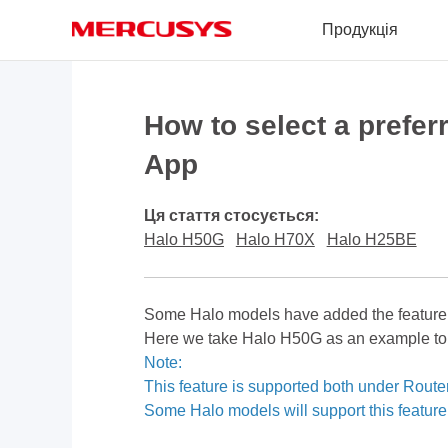
Click
Продукція
to
skip
the
MERCUSYS
navigation
bar
How to select a prefer
App
Ця стаття стосується:
Halo H50G
Halo H70X
Halo H25BE
Some Halo models have added the feature to
Here we take Halo H50G as an example to s
Note:
This feature is supported both under Rout
Some Halo models will support this feature 