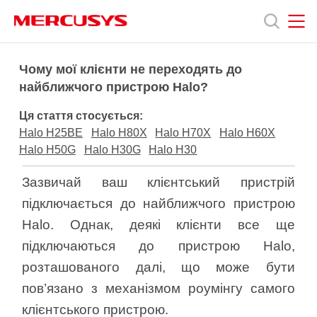
Click
to
skip
the
MERCUSYS
MERCUSYS
Продукція
navigation
Чому мої клієнти не переходять до
bar
найближчого пристрою Halo?
Підтримка
Ця стаття стосується:
Halo H25BE
Halo H80X
Halo H70X
Halo H60X
Про
Halo H50G
Halo H30G
Halo H30
Зазвичай ваш клієнтський пристрій
нас
підключається до найближчого пристрою
Halo. Однак, деякі клієнти все ще
підключаються до пристрою Halo,
розташованого далі, що може бути
Україна
пов’язано з механізмом роумінгу самого
клієнтського пристрою.