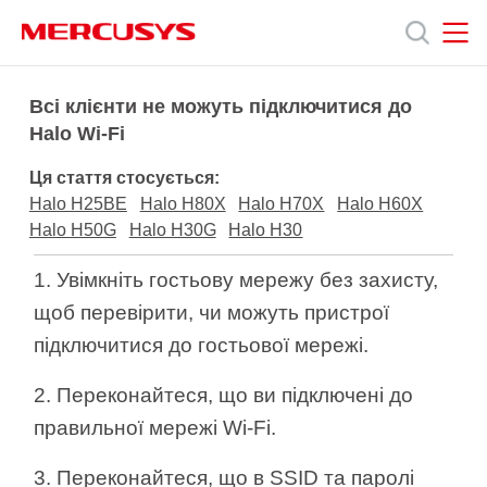
Click
to
skip
the
MERCUSYS
MERCUSYS
Продукція
navigation
Всі клієнти не можуть підключитися до
bar
Halo Wi-Fi
Підтримка
Ця стаття стосується:
Halo H25BE
Halo H80X
Halo H70X
Halo H60X
Про
Halo H50G
Halo H30G
Halo H30
1. Увімкніть гостьову мережу без захисту,
нас
щоб перевірити, чи можуть пристрої
підключитися до гостьової мережі.
2. Переконайтеся, що ви підключені до
правильної мережі Wi-Fi.
Україна
3. Переконайтеся, що в SSID та паролі