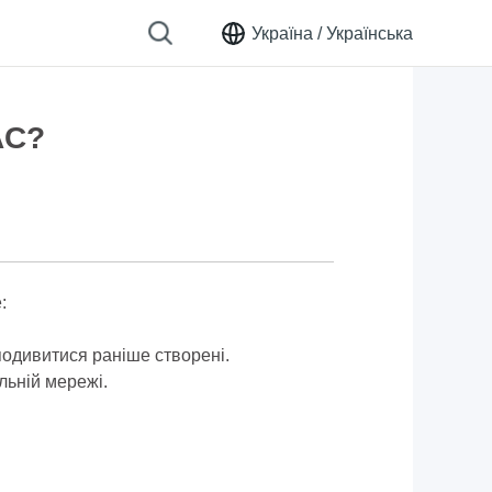
Україна /
Українська
AC?
:
подивитися раніше створені.
альній мережі.