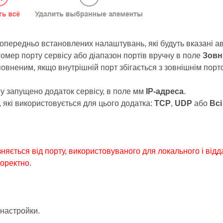
 попередньо встановлених налаштувань, які будуть вказані 
 номер порту сервісу або діапазон портів вручну в поле
Зовн
овненим, якщо внутрішній порт збігається з зовнішнім порто
му запущено додаток сервісу, в поле мм
IP-адреса
.
 які використовується для цього додатка:
TCP
,
UDP
або
Всі
зняється від порту, використовуваного для локального і від
оректно.
 настройки.