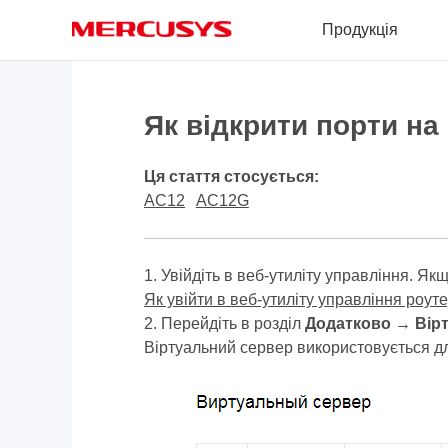
Click
Продукція
to
skip
the
MERCUSYS
navigation
bar
Як відкрити порти н
Ця стаття стосується:
AC12
AC12G
1. Увійдіть в веб-утиліту управління. Як
Як увійти в веб-утиліту управління ро
2. Перейдіть в розділ
Додатково
→
Вір
Віртуальний сервер використовується дл