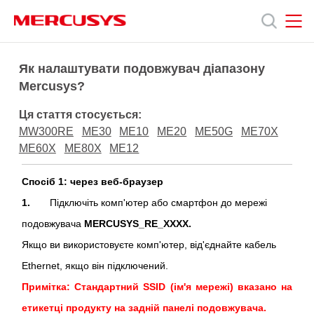
Click
to
skip
the
MERCUSYS
MERCUSYS
Продукція
navigation
Як налаштувати подовжувач діапазону
bar
Mercusys?
Підтримка
Ця стаття стосується:
MW300RE
ME30
ME10
ME20
ME50G
ME70X
Про
ME60X
ME80X
ME12
Спосіб 1: через веб-браузер
нас
1.
Підключіть комп'ютер або смартфон до мережі
подовжувача
MERCUSYS_RE_XXXX.
Якщо ви використовуєте комп'ютер, від'єднайте кабель
Ethernet, якщо він підключений.
Україна
Примітка: Стандартний SSID (ім'я мережі) вказано на
етикетці продукту на задній панелі подовжувача.