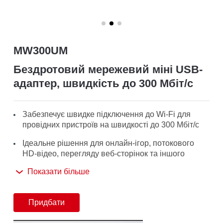
/
Українська
MW300UM
Бездротовий мережевий міні USB-
адаптер, швидкість до 300 Мбіт/с
Забезпечує швидке підключення до Wi-Fi для
провідних пристроїв на швидкості до 300 Мбіт/с
Ідеальне рішення для онлайн-ігор, потокового
HD-відео, перегляду веб-сторінок та іншого
Показати більше
Підтримка Windows 10/8.1/8/7/XP (32/64bit)
Придбати