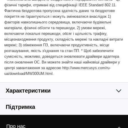
фізичні тарифи, отримані від специфікації IEEE Standard 802.11.
Фактична бездротова пропускна здатність даних та бездротове
покриття не ґарантуються і можуть змінюватися внаслідок 1)
факторів навколишнього середовища, включаючи будівельні
матеріали, фізичні об'єкти та перешкоди, 2) умови мережі,
включаючи локальні перешкоди, обсяг і щільність трафіку,
місцезнаходження продукту, складність мережі та накладні витрати
мережі; 3) обмеження ПЗ, включаючи продуктивність, місце
розташування, якість з'єднання та стан ПП.
*
Щоб забезпечити
сумісність, можливо, доведеться оновлювати драйвери адаптера
після оновлення ОС. Ви можете знайти наші найновіші драйвери у
центрі завантаження за адресою http://www.mercusys.com/ru-
ua/download/MW300UM.html.
Характеристики
БЕЗДРОТОВА МЕРЕЖА
Підтримка
АПАРАТНЕ ЗАБЕЗПЕЧЕННЯ
Бездротові стандарти
Про нас
IEEE 802.11n, IEEE 802.11g, IEEE 802.11b