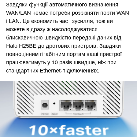
Завдяки функції автоматичного визначення
WAN/LAN немає потреби розрізняти порти WAN
і LAN. Це економить час і зусилля, тож ви
можете відразу ж насолоджуватися
блискавичною швидкістю передачі даних від
Halo H25BE до дротових пристроїв. Завдяки
повноцінним гігабітним портам ваші пристрої
працюватимуть у 10 разів швидше, ніж при
стандартних Ethernet-підключеннях.