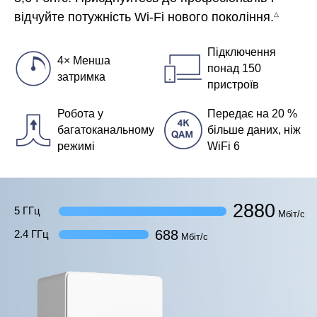
відчуйте потужність Wi-Fi нового покоління.
△
Підключення
4× Менша
понад 150
затримка
пристроїв
Робота у
Передає на 20 %
багатоканальному
більше даних, ніж
режимі
WiFi 6
2880
5 ГГц
Мбіт/с
688
2.4 ГГц
Мбіт/с