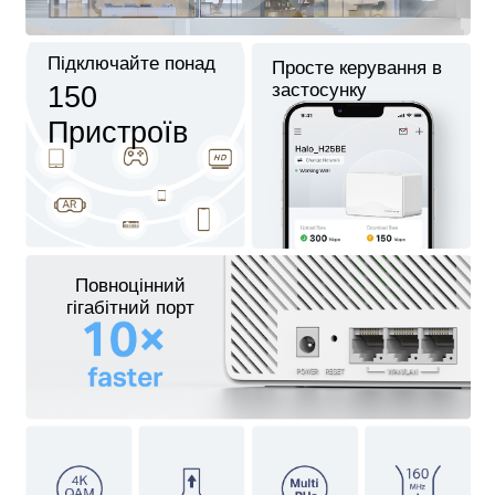
Підключайте понад
Просте керування в
застосунку
150
Пристроїв
Повноцінний
гігабітний порт