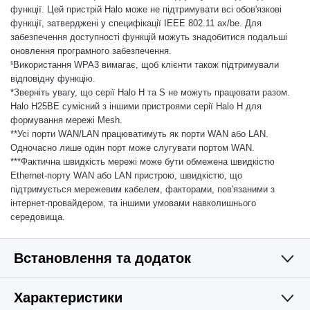
функції. Цей пристрій Halo може не підтримувати всі обов'язкові
функції, затверджені у специфікації IEEE 802.11 ax/be. Для
забезпечення доступності функцій можуть знадобитися подальші
оновлення програмного забезпечення.
Використання WPA3 вимагає, щоб клієнти також підтримували
§
відповідну функцію.
*Зверніть увагу, що серії Halo H та S не можуть працювати разом.
Halo H25BE сумісний з іншими пристроями серії Halo H для
формування мережі Mesh.
**Усі порти WAN/LAN працюватимуть як порти WAN або LAN.
Одночасно лише один порт може слугувати портом WAN.
***Фактична швидкість мережі може бути обмежена швидкістю
Ethernet-порту WAN або LAN пристрою, швидкістю, що
підтримується мережевим кабелем, факторами, пов'язаними з
інтернет-провайдером, та іншими умовами навколишнього
середовища.
Встановлення та додаток
Характеристики