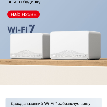
всього будинку
*Зверніть увагу, що серії Halo H та S не можуть
працювати разом.
Halo H25BE
Двохдіапазонний Wi-Fi 7 забезпечує вищу