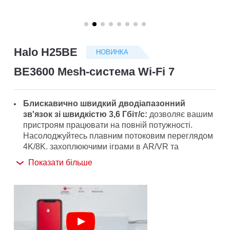
/
Українська
Halo H25BE
НОВИНКА
BE3600 Mesh-cистема Wi-Fi 7
Блискавично швидкий дводіапазонний
зв'язок зі швидкістю 3,6 Гбіт/с:
дозволяє вашим
пристроям працювати на повній потужності.
Насолоджуйтесь плавним потоковим переглядом
4K/8K, захоплюючими іграми в AR/VR та
блискавичним завантаженням.‡
Показати більше
Новітній стандарт Wi-Fi 7:
завдяки підтримці 4K-
QAM, MLO, Multi-RUs та інших функцій Wi-Fi 7
ваша мережа забезпечить вражаючу
продуктивність.△
Безшовний роумінг для безперебійної роботи