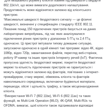
Для безшовного роумінгу клієнти повинні підтримувати стандарти
802.11k/v/r, що може вимагати додаткового налаштування.
Продуктивність може відрізнятися залежно від клієнтського
пристрою.
Максимальні швидкості бездротового сигналу — це фізичні
‡
швидкості, визначені у специфікаціях стандарту IEEE 802.11.
Показник понад 150 підключених пристроїв базується на даних
лабораторних випробувань, під час яких аналізувалися
підключення різних пристроїв у діапазонах 5 ГГц та 2,4 ГГц
одночасно. Ці пристрої імітували типову домашню ситуацію,
запускаючи одночасно в одній кімнаті такі програми: відео 4K, відео
1080p, відео 720p, завантаження файлів, перегляд веб-сторінок,
роботу IP-камер та інших пристроїв Інтернету речей (IoT). Фактична
пропускна здатність бездротової мережі, покриття бездротової
мережі та кількість підключених пристроїв не гарантуються і
можуть відрізнятися залежно від факторів, пов’язаних з інтернет-
провайдером, стану мережі, обмежень клієнта та факторів
навколишнього середовища, включаючи будівельні матеріали,
перешкоди, обсяг і щільність трафіку, а також місцезнаходження
клієнта.
Використання Wi-Fi 7 (802.11be), Wi-Fi 6 (802.11ax) та таких
△
функцій, як Multi-Link Operation (MLO), 4K-QAM, Multi-RUs та
OFDMA, вимагає, щоб клієнти також підтримували відповідні