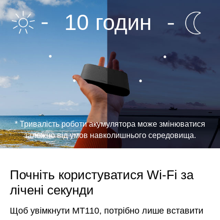
10 годин
*
Тривалість роботи акумулятора може змінюватися
залежно від умов навколишнього середовища.
Почніть користуватися Wi-Fi за
лічені секунди
Щоб увімкнути MT110, потрібно лише вставити