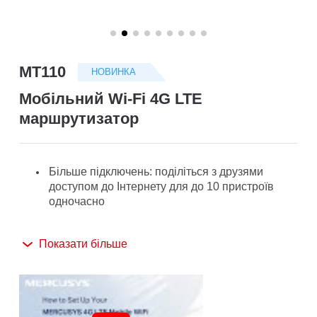
/
Українська
MT110
НОВИНКА
Мобільний Wi-Fi 4G LTE
маршрутизатор
Більше підключень: поділіться з друзями
доступом до Інтернету для до 10 пристроїв
одночасно
Тривалий час використання: акумулятор
Показати більше
ємністю 2200 мАг забезпечує 10 годин роботи
Мережа 4G: підтримує найновіше покоління
4G FDD/TDD-LTE, сумісне з мережами
більшості країн і регіонів, та забезпечує