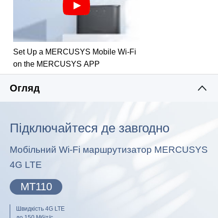
швидкість завантаження до 150 Мбіт/с.
WiFi зі швидкістю 150 Мбіт/с: швидкий WiFi зі
швидкістю до 150 Мбіт/с для спільного
Set Up a MERCUSYS Mobile Wi-Fi
використання мережі
on the MERCUSYS APP
SIM-картка Plug and Play: подорожуйте куди
Огляд
завгодно і легко підключайтеся де завгодно
Просте керування додатком: управління за
допомогою додатка MERCUSYS
Підключайтеся де завгодно
Мобільний Wi-Fi маршрутизатор MERCUSYS
4G LTE
MT110
Швидкість 4G LTE
до 150 Мбіт/с