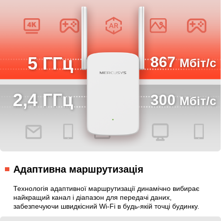
5 ГГц
867
Мбіт/с
2,4 ГГц
300
Мбіт/с
Адаптивна маршрутизація
Технологія адаптивної маршрутизації динамічно вибирає
найкращий канал і діапазон для передачі даних,
забезпечуючи швидкісний Wi-Fi в будь-якій точці будинку.