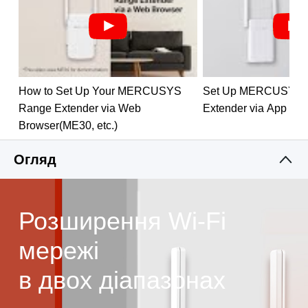
Порт 10/100 Мбіт/с
— забезпечить швидкісний
кабельний доступ для ПК, IPTV та ігрових
консолей
Працює з усіма Wi-Fi роутерами і точками
доступу
How to Set Up Your MERCUSYS
Set Up MERCUSYS 
Range Extender via Web
Extender via App
Browser(ME30, etc.)
Огляд
Розширення Wi-Fi
мережі
в двох діапазонах