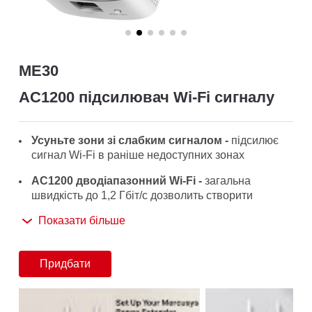
/
Українська
ME30
AC1200 підсилювач Wi-Fi сигналу
Усуньте зони зі слабким сигналом -
підсилює
сигнал Wi-Fi в раніше недоступних зонах
AC1200 дводіапазонний Wi-Fi -
загальна
швидкість до 1,2 Гбіт/с дозволить створити
надійне підключення в усьому будинку
Показати більше
Просте налаштування -
зручне розширення
покриття одним натисканням кнопки WPS
Придбати
Індикатор сигналу -
дозволить знайти найбільш
підходяще місце для встановлення пристрою для
розширення Wi-Fi мережі