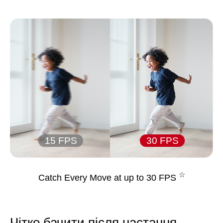
15 FPS
30 FPS
☆
Catch Every Move at up to 30 FPS
Чітко бачити після настання