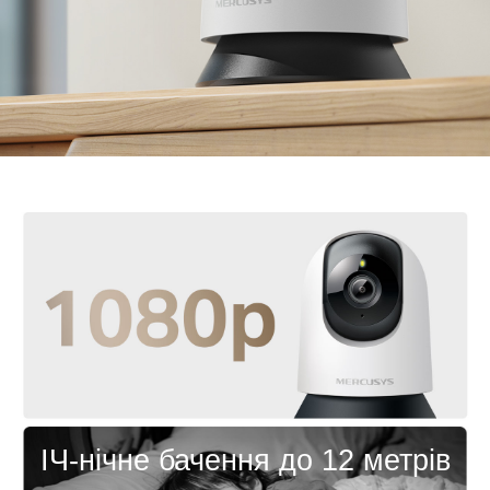
відео за допомогою хмарних сервісів зберігання
даних MERCUSYS.
Настроювана зона блокування
-
Налаштуйте
свою зону конфіденційності, щоб легко блокувати
небажані перегляди.
Голосове керування
-
Сумісний з Google
Assistant та Amazon Alexa, що забезпечує
керування без використання рук.
ІЧ-нічне бачення до 12 метрів