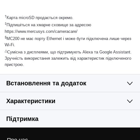
†
Карта microSD продається окремо.
‡
Підпишіться на хмарне сховище за адресою
https://www.mercusys.com/cameracare/
§
MC200 не має порту Ethernet і може бути підключена лише через
Wi-Fi.
△
Сумісна з дисплеями, що підтримують Alexa та Google Assistant.
Зручність використання залежить від характеристик підключеного
пристрою.
Встановлення та додаток
Характеристики
Простий і функціональний
Камера
Підтримка
Відео та аудіо
Оптичний датчик
Про нас