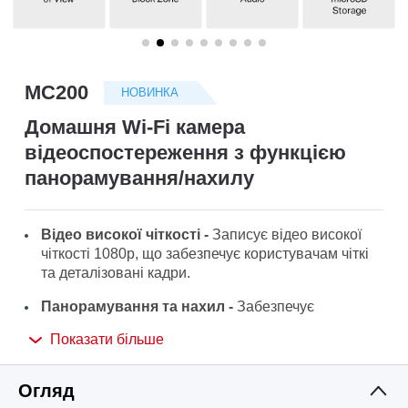
/
Українська
MC200
НОВИНКА
Домашня Wi-Fi камера
відеоспостереження з функцією
панорамування/нахилу
Відео високої чіткості -
Записує відео високої
чіткості 1080p, що забезпечує користувачам чіткі
та деталізовані кадри
.
Панорамування та нахил -
Забезпечує
горизонтальний огляд на 360°, що забезпечує
Показати більше
повне покриття площі.
Розумне виявлення -
Розумно відстежує рух
Огляд
цілодобово, забезпечуючи, щоб об'єкти