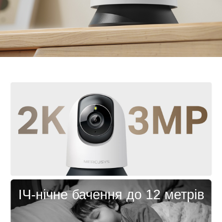
зону конфіденційності, щоб легко блокувати
небажані перегляди.
Голосове керування
-
Сумісний з Google Assistant
та Amazon Alexa, що забезпечує керування без
використання рук.
ІЧ-нічне бачення до 12 метрів