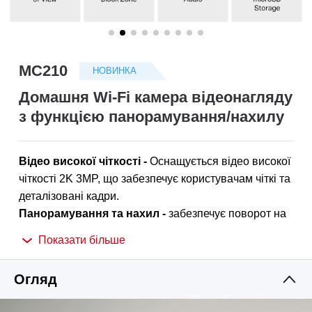
/
Українська
MC210
НОВИНКА
Домашня Wi-Fi камера відеонагляду
з функцією панорамування/нахилу
Відео високої чіткості -
Оснащується відео високої
чіткості 2K 3MP, що забезпечує користувачам чіткі та
деталізовані кадри.
Панорамування та нахил -
забезпечує поворот на
360° по горизонталі, що забезпечує повне
Показати більше
охоплення області..
Розумне виявлення -
Розумно відстежує рух
Огляд
цілодобово, забезпечуючи, щоб об'єкти залишалися
в полі зору навіть у повній темряві завдяки нічному