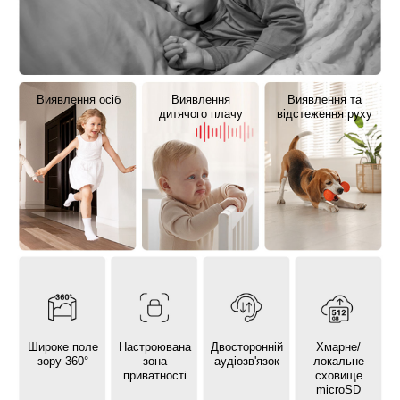
Виявлення осіб
Виявлення
Виявлення та
дитячого плачу
відстеження руху
Широке поле
Настроювана
Двосторонній
Хмарне/
зору 360°
зона
аудіозв'язок
локальне
приватності
сховище
microSD