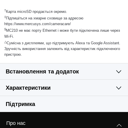
†
Карта microSD продається окремо.
‡
Підпишіться на хмарне сховище за адресою
https://www.mercusys.com/cameracare/
§
MC210 не має порту Ethernet і може бути підключена лише через
Wi-Fi.
△
Сумісна з дисплеями, що підтримують Alexa та Google Assistant.
Зручність використання залежить від характеристик підключеного
пристрою.
Встановлення та додаток
Характеристики
Простий і функціональний
Камера
Підтримка
Відео та аудіо
Оптичний датчик
Про нас
1/3-дюймовий CMOS-сенсор з прогресивною