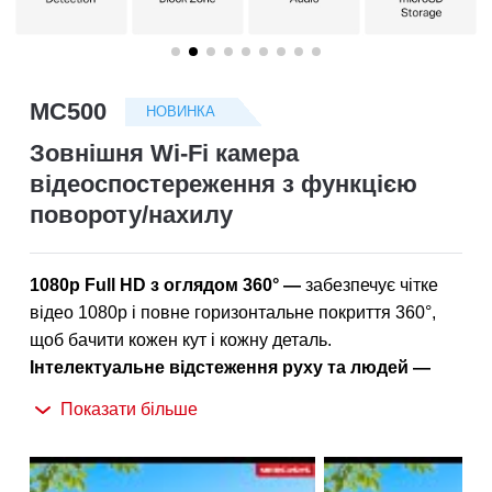
/
Українська
MC500
НОВИНКА
Зовнішня Wi-Fi камера
відеоспостереження з функцією
повороту/нахилу
1080p Full HD з оглядом 360°
—
забезпечує чітке
відео 1080p і повне горизонтальне покриття 360°,
щоб бачити кожен кут і кожну деталь.
Інтелектуальне відстеження руху та людей
—
автоматично виявляє та відстежує рух або людей,
Показати більше
забезпечуючи фокусування на ключовій активності.
Кольорове нічне бачення
—
забезпечує яскраві,
детальні зображення навіть вночі для цілодобового