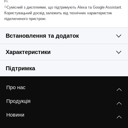
Fi.
△
Сумісний з дисплеями, що підтримують Alexa та Google Assistant.
Користувацький досвід залежить від технічних характеристик
підключеного пристрою.
Встановлення та додаток
Характеристики
Простий і функціональний
Камера
Підтримка
Відео та аудіо
Оптичний датчик
Про нас
1/32'' Прогресивний скануючий CMOS-сенсор, що не є
ПРОГРАМНЕ ЗАБЕЗПЕЧЕННЯ
Максимальна роздільна здатність
сенсором Starlight
Продукція
1920× 1080 px
Зберігання
Безпека
Об'єктив
Новини
128-бітне шифрування AES із SSL/TLS
Цифровий зум
Мережа
Фокусна відстань: 4 мм
Локальне сховище
WPA/WPA2-PSK
Підтримує 9-кратний зум
Діафрагма: F2.0