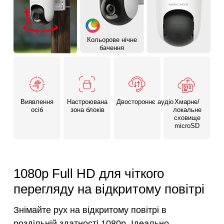
Кольорове нічне
бачення
Виявлення
Настроювана
Двостороннє аудіо
Хмарне/
осіб
зона блоків
локальне
сховище
microSD
1080p Full HD для чіткого
перегляду на відкритому повітрі
Знімайте рух на відкритому повітрі в
роздільній здатності 1080p. Ідеально