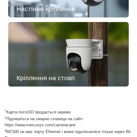
Настінне кріплення
Кріплення на стовп
†
Карта microSD продається окремо.
‡
Підпишіться на хмарне сховище на сайті
https://www.mercusys.com/cameracare/
§
MC500 не має порту Ethernet і може підключатися тільки через Wi-