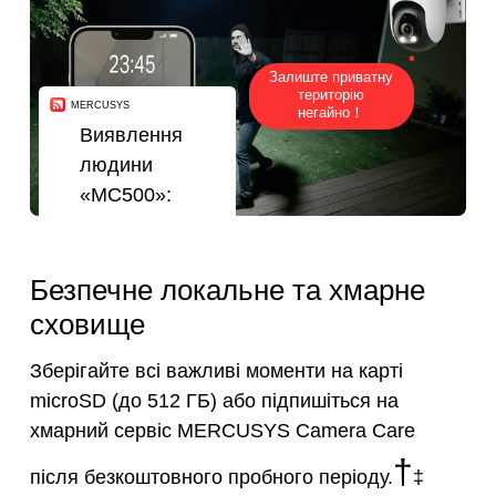
Залиште приватну
територію
MERCUSYS
негайно！
Виявлення
людини
«MC500»:
Людина
виявлена
12.06.2025
Безпечне локальне та хмарне
о 23:45.
сховище
Зберігайте всі важливі моменти на карті
microSD (до 512 ГБ) або підпишіться на
хмарний сервіс MERCUSYS Camera Care
†
після безкоштовного пробного періоду.
‡