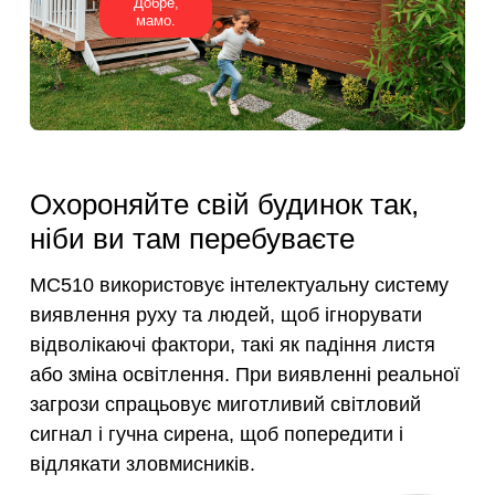
Добре,
мамо.
Охороняйте свій будинок так,
ніби ви там перебуваєте
MC510 використовує інтелектуальну систему
виявлення руху та людей, щоб ігнорувати
відволікаючі фактори, такі як падіння листя
або зміна освітлення. При виявленні реальної
загрози спрацьовує миготливий світловий
сигнал і гучна сирена, щоб попередити і
відлякати зловмисників.