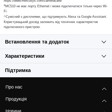
https://www.mercusys.com/cameracare/
§
MC510 не має порту Ethernet і може підключатися тільки через Wi-
Fi.
△
Сумісний з дисплеями, що підтримують Alexa та Google Assistant.
Користувацький досвід залежить від технічних характеристик
підключеного пристрою.
Встановлення та додаток
Характеристики
Простий і функціональний
Камера
Підтримка
Відео та аудіо
Оптичний датчик
Про нас
1/3'' CMOS з прогресивним скануванням, не Starlight
ПРОГРАМНЕ ЗАБЕЗПЕЧЕННЯ
Максимальна роздільна здатність
Sensor
Продукція
2304× 1296 px
Зберігання
Безпека
Об'єктив
Новини
128-бітне шифрування AES із SSL/TLS