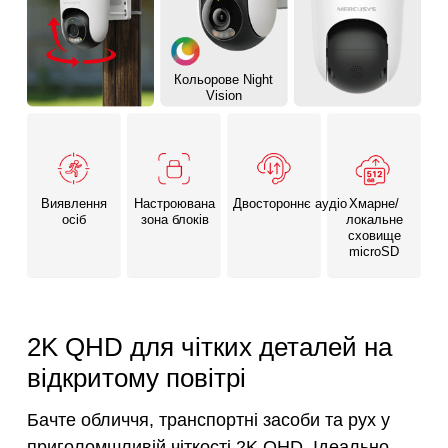
Кольорове Night
Vision
Виявлення
Настроювана
Двостороннє аудіо
Хмарне/
осіб
зона блоків
локальне
сховище
microSD
2K QHD для чітких деталей на
відкритому повітрі
Бачте обличчя, транспортні засоби та рух у
приголомшливій чіткості 2K QHD. Ідеально