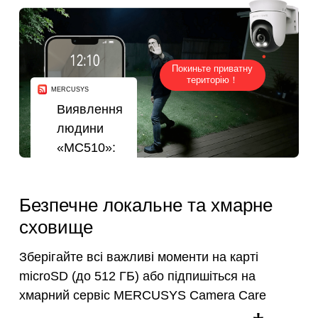
Покиньте приватну
територію！
MERCUSYS
Виявлення
людини
«MC510»:
Людина
виявлена
Безпечне локальне та хмарне
12.06.2025
о 23:45.
сховище
Зберігайте всі важливі моменти на карті
microSD (до 512 ГБ) або підпишіться на
хмарний сервіс MERCUSYS Camera Care