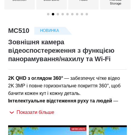
/
Українська
MC510
НОВИНКА
Зовнішня камера
відеоспостереження з функцією
панорамування/нахилу та Wi-Fi
2K QHD з оглядом 360°
— забезпечує чітке відео
2K 3MP і повне горизонтальне покриття 360°, щоб
бачити кожен кут і кожну деталь.
Інтелектуальне відстеження руху та людей
—
автоматично виявляє та відстежує рух або людей,
Показати більше
забезпечуючи фокусування на ключовій активності.
Кольорове нічне бачення
— забезпечує яскраві,
детальні зображення навіть вночі для цілодобового