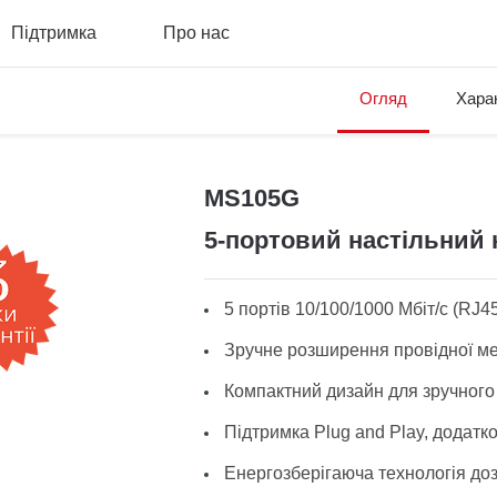
Підтримка
Про нас
Огляд
Хара
MS105G
5-портовий настільний к
5 портів 10/100/1000 Мбіт/с (RJ4
Зручне розширення провідної м
Компактний дизайн для зручног
Підтримка Plug and Play, додатк
Енергозберігаюча технологія до