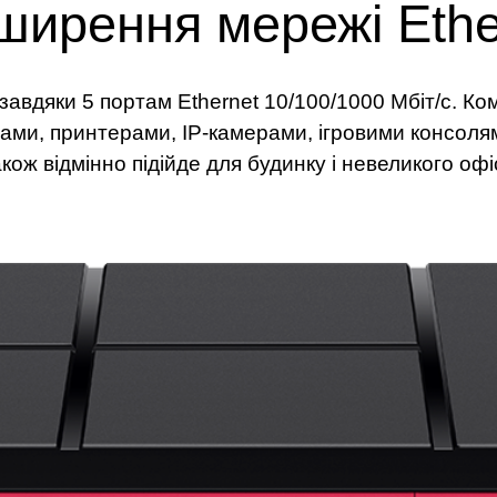
ширення мережі Ethe
авдяки 5 портам Ethernet 10/100/1000 Мбіт/с. К
рами, принтерами, IP-камерами, ігровими консол
кож відмінно підійде для будинку і невеликого офі