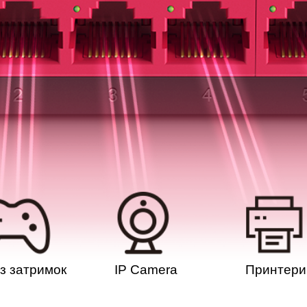
ез затримок
IP Camera
Принтери