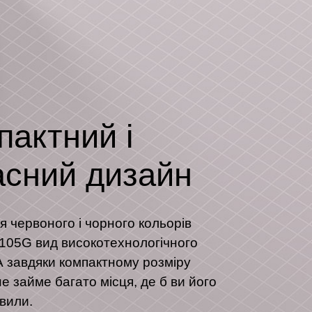
пактний і
асний дизайн
 червоного і чорного кольорів
105G вид високотехнологічного
А завдяки компактному розміру
 займе багато місця, де б ви його
вили.