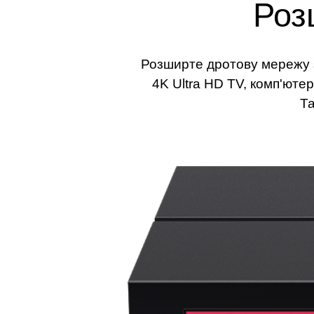
Роз
Розширте дротову мережу з
4K Ultra HD ТV, комп'юте
Та