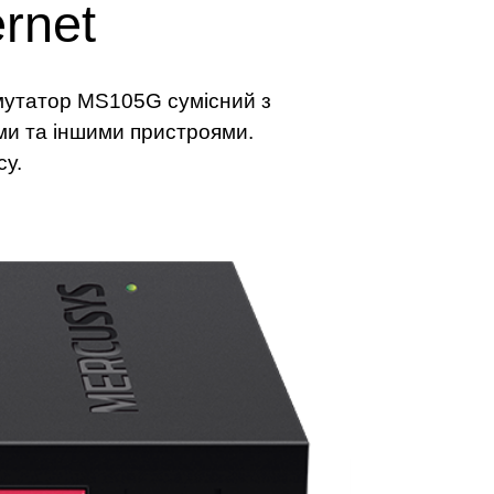
rnet
омутатор MS105G сумісний з
ями та іншими пристроями.
су.