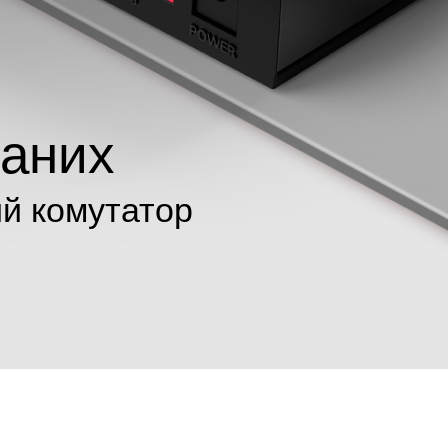
даних
ий комутатор