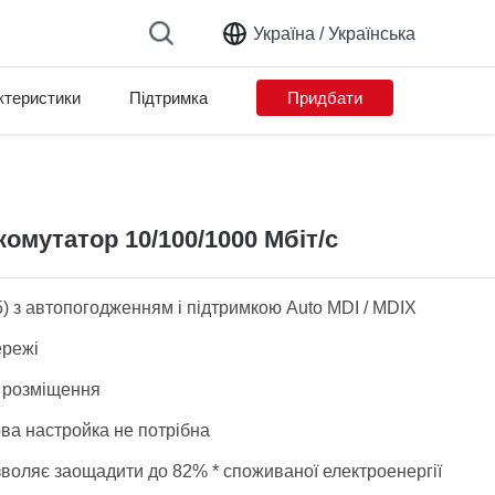
Україна /
Українська
ктеристики
Підтримка
Придбати
омутатор 10/100/1000 Мбіт/с
5) з автопогодженням і підтримкою Auto MDI / MDIX
ережі
о розміщення
ова настройка не потрібна
зволяє заощадити до 82% * споживаної електроенергії