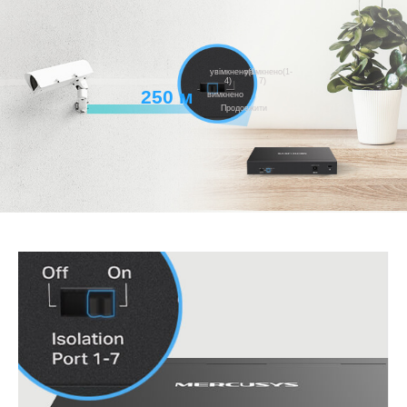
увімкнено(1-
увімкнено(1-
4)
7)
250 м
вимкнено
Продовжити