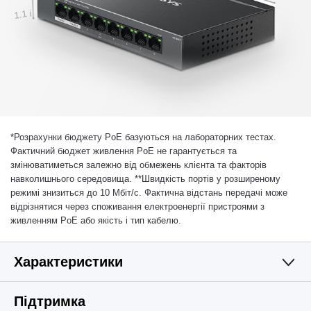
1.1 і
*
Розрахунки бюджету PoE базуються на лабораторних тестах.
Фактичний бюджет живлення PoE не гарантується та
змінюватиметься залежно від обмежень клієнта та факторів
навколишнього середовища. **Швидкість портів у розширеному
режимі знизиться до 10 Мбіт/с. Фактична відстань передачі може
відрізнятися через споживання електроенергії пристроями з
живленням PoE або якість і тип кабелю.
Характеристики
АПАРАТНЕ ЗАБЕЗПЕЧЕННЯ
Підтримка