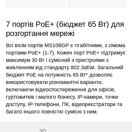
7 портів PoE+ (бюджет 65 Вт) для
розгортання мережі
Всі вісім портів MS108GP є гігабітними, з сімома
портами PoE+ (1-7). Кожен порт PoE+ підтримує
максимум 30 Вт і сумісний з пристроями з
живленням від стандарту 802.3af/at. Загальний
бюджет PoE на потужність 65 Вт
*
дозволяє
використовувати різноманітні варіанти,
включаючи відеоспостереження для офісів,
гуртожитків і малого бізнесу. IP-камери, точки
доступу, IP-телефони, ПК, відеореєстратори та
багато іншого повністю сумісні з ним.
30