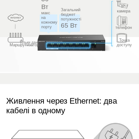
Вт
IP-
Загальний
камера
макс
бюджет
на
потужності
кожному
IP
65 Вт
порту
телефон
Точка
Тільки дані
Маршрутизатор
доступу
Живлення через Ethernet: два
кабелі в одному