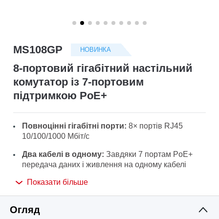
/
Українська
MS108GP
НОВИНКА
8-портовий гігабітний настільний
комутатор із 7-портовим
підтримкою PoE+
Повноцінні гігабітні порти:
8× портів RJ45
10/100/1000 Мбіт/с
Два кабелі в одному:
Завдяки 7 портам PoE+
передача даних і живлення на одному кабелі
Показати більше
Висока потужність PoE+:
Підтримка PoE
Потужність до 30 Вт на кожен порт PoE і 65 Вт на
всі порти PoE
*
Огляд