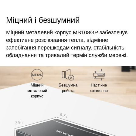
Міцний і безшумний
Міцний металевий корпус MS108GP забезпечує
ефективне розсіювання тепла, відмінне
запобігання перешкодам сигналу, стабільність
обладнання та тривалий термін служби мережі.
Міцний
Безшумна
Настінне
металевий
робота
кріплення
корпус
6.7 і
3.9 і