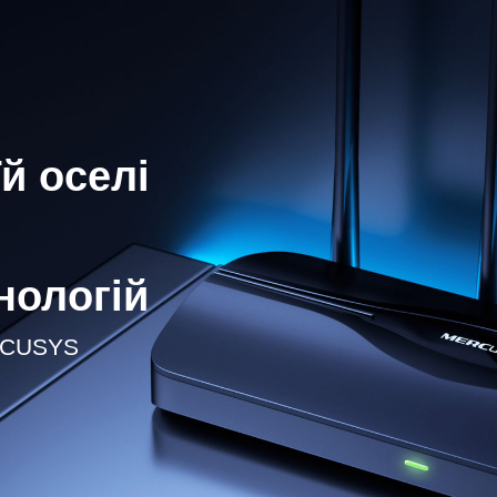
їй оселі
нологій
CUSYS