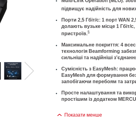
Multi-Link Operation (MLO):
збіл
підвищує надійність для нови
Порти 2,5 Гбіт/с:
1 порт WAN 2,5 
долають вузьке місце 1 Гбіт/
§
пристроїв.
Максимальне покриття:
4 всес
технологія Beamforming забез
сильніші та надійніші з'єднан
Сумісність з EasyMesh:
працює
EasyMesh для формування безп
запобігаючи перебоям та затр
Просте налаштування та вико
простішим із додатком
MERCU
Показати менше