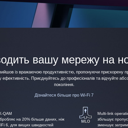
водить вашу мережу на н
, вийшов із вражаючою продуктивністю, пропонуючи прискорену п
 ефективність. Приєднуйтесь до професіоналів та відчуйте абс
покоління.
Дізнайтеся більше про Wi-Fi 7
K-QAM
Multi-link operat
бробляє на 20% більше даних, ніж
збільшує пропус
iFi 6, для вищих швидкостей
зменшує затрим