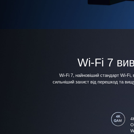
Wi-Fi 7 ви
Wi-Fi 7, найновіший стандарт Wi-Fi
сильніший захист від перешкод та вищу
4
О
W