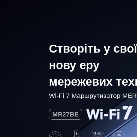
Створіть у сво
нову еру
мережевих тех
Wi-Fi 7
Маршрутизатор
MER
MR27BE