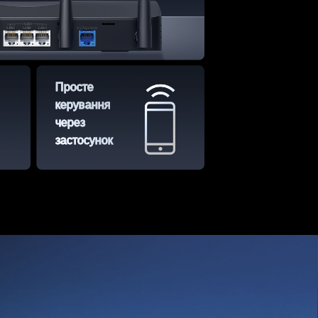
Просте
керування
через
застосунок