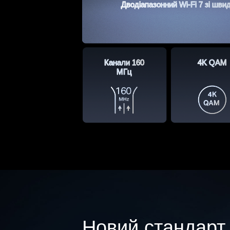
Дводіапазонний Wi-Fi 7 зі шви
Канали 160
4K QAM
МГц
Новий стандарт