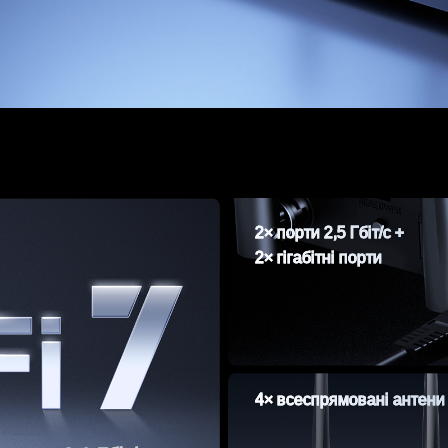
2× порти 2,5 Гбіт/с +
2× гігабітні порти
4× всеспрямовані антени