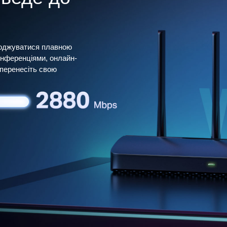
лоджуватися плавною
онференціями, онлайн-
 перенесіть свою