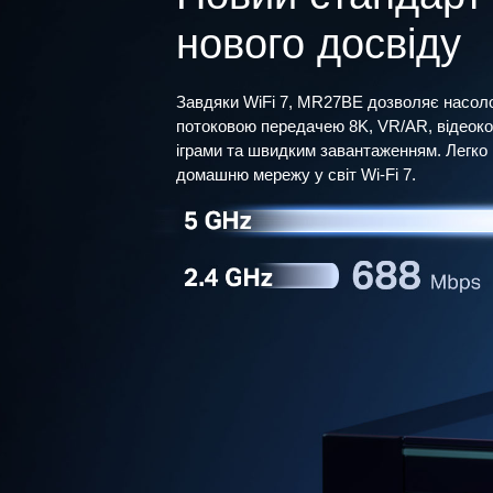
нового досвіду
Завдяки WiFi 7, MR27BE дозволяє насо
потоковою передачею 8K, VR/AR, відеок
іграми та швидким завантаженням. Легко
домашню мережу у світ Wi-Fi 7.