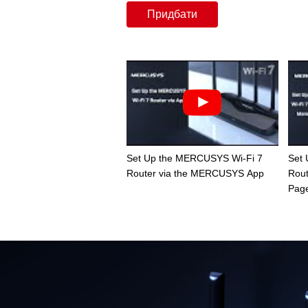
Придбати
Set Up the MERCUSYS Wi-Fi 7
Set
Router via the MERCUSYS App
Rout
Pag