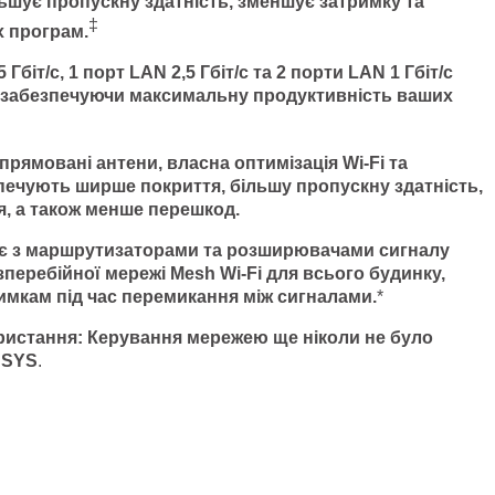
ьшує пропускну здатність, зменшує затримку та
‡
х програм.
Гбіт/с, 1 порт LAN 2,5 Гбіт/с та 2 порти LAN 1 Гбіт/с
с, забезпечуючи максимальну продуктивність ваших
прямовані антени, власна оптимізація Wi-Fi та
печують ширше покриття, більшу пропускну здатність,
ня, а також менше перешкод.
 з маршрутизаторами та розширювачами сигналу
еребійної мережі Mesh Wi-Fi для всього будинку,
имкам під час перемикання між сигналами.
*
ристання
: Керування мережею ще ніколи не було
SYS
.