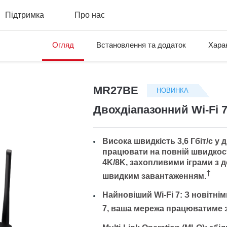
Підтримка
Про нас
Огляд
Встановлення та додаток
Хара
MR27BE
НОВИНКА
Двохдіапазонний Wi-Fi 
Висока швидкість 3,6 Гбіт/с у 
працювати на повній швидкос
4K/8K, захопливими іграми з
†
швидким завантаженням.
Найновіший Wi-Fi 7:
З новітнім
7, ваша мережа працюватиме 