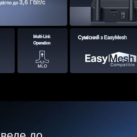
3,6 Гбіт/с
дкістю до
Multi-Link
Сумісний з EasyMesh
Operation
 веде до