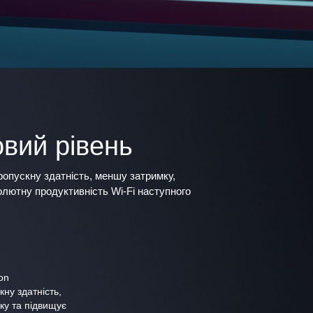
овий рівень
ропускну здатність, меншу затримку,
олютну продуктивність Wi-Fi наступного
ion
кну здатність,
ку та підвищує