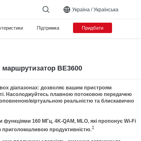
Україна /
Українська
ктеристики
Підтримка
Придбати
7 маршрутизатор BE3600
двох діапазонах:
дозволяє вашим пристроям
ті. Насолоджуйтесь плавною потоковою передачею
 доповненою/віртуальною реальністю та блискавично
и функціями 160 МГц, 4K-QAM, MLO, які пропонує Wi-Fi
‡
з приголомшливою продуктивністю.