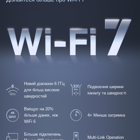
Новий діапазон 6 ГГц
Подвоєння ширини
для більш високих
каналу та швидкості
швидкостей
Вміщує на 20%
більше даних, ніж
4× Менша затримка
WiFi 6
Більше підключень
Multi-Link Operation