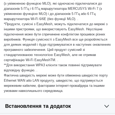
(з увімкненою функцією MLO), які одночасно підключалися до
діапазонів 5 ГГц і 6 ГГц маршрутизатора MERCUSYS Wi-Fi 7 (з
увімкненою функцією MLO) і до діапазонів 5 ГГц або 6 ГГц
маршрутизатора Wi-Fi 6/6E (без функції MLO). .
*Продукти, сумісні з EasyMesh, можуть підключатися до мережі з
іншими пристроями, що використовують EasyMesh. Неуспішне
підключення може бути спричинене конфліктом прошивок різних
виробників. Функція сумісності з EasyMesh все ще розробляється
для деяких моделей і буде підтримуватися в наступних оновленнях
програмного забезпечення. Цей продукт сумісний зі
стандартизованою технологією EasyMesh, але не отримав
сертифікацію Wi-Fi EasyMeshTM. .
**Для використання WPA3 клієнти також повинні підтримувати
відповідну функцію. .
Фактична швидкість мережі може бути обмежена швидкістю порту
Ethernet WAN або LAN продукту, швидкістю, що підтримується
мережевим кабелем, факторами інтернет-провайдера та іншими
умовами навколишнього середовища.
Встановлення та додаток