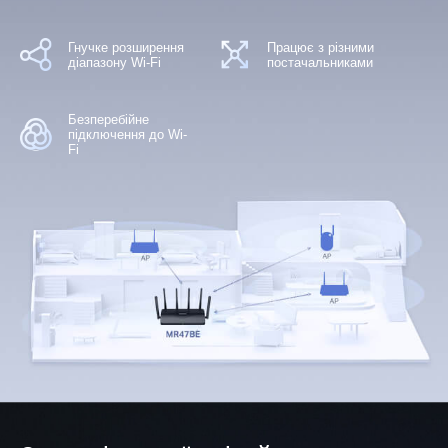
Гнучке розширення
Працює з різними
діапазону Wi-Fi
постачальниками
Безперебійне
підключення до Wi-
Fi