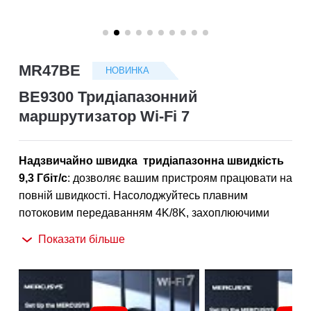
/
Українська
MR47BE
НОВИНКА
BE9300 Тридіапазонний
маршрутизатор Wi-Fi 7
Надзвичайно швидка тридіапазонна швидкість
9,3 Гбіт/с
: дозволяє вашим пристроям працювати на
повній швидкості. Насолоджуйтесь плавним
потоковим передаванням 4K/8K, захоплюючими
іграми AR/VR та надзвичайно швидким
Показати більше
завантаженням.
†
Новітній WiFi 7
: Оснащений каналами 320 МГц, 4K-
QAM, MLO, діапазоном 6 ГГц та іншими функціями,
які пропонує WiFi 7, ваша мережа буде працювати з