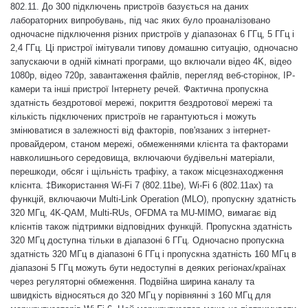
802.11. До 300 підключень пристроїв базується на даних
лабораторних випробувань, під час яких було проаналізовано
одночасне підключення різних пристроїв у діапазонах 6 ГГц, 5 ГГц і
2,4 ГГц. Ці пристрої імітували типову домашню ситуацію, одночасно
запускаючи в одній кімнаті програми, що включали відео 4K, відео
1080p, відео 720p, завантаження файлів, перегляд веб-сторінок, IP-
камери та інші пристрої Інтернету речей. Фактична пропускна
здатність бездротової мережі, покриття бездротової мережі та
кількість підключених пристроїв не гарантуються і можуть
змінюватися в залежності від факторів, пов'язаних з інтернет-
провайдером, станом мережі, обмеженнями клієнта та факторами
навколишнього середовища, включаючи будівельні матеріали,
перешкоди, обсяг і щільність трафіку, а також місцезнаходження
клієнта. ‡Використання Wi-Fi 7 (802.11be), Wi-Fi 6 (802.11ax) та
функцій, включаючи Multi-Link Operation (MLO), пропускну здатність
320 МГц, 4K-QAM, Multi-RUs, OFDMA та MU-MIMO, вимагає від
клієнтів також підтримки відповідних функцій. Пропускна здатність
320 МГц доступна тільки в діапазоні 6 ГГц. Одночасно пропускна
здатність 320 МГц в діапазоні 6 ГГц і пропускна здатність 160 МГц в
діапазоні 5 ГГц можуть бути недоступні в деяких регіонах/країнах
через регуляторні обмеження. Подвійна ширина каналу та
швидкість відносяться до 320 МГц у порівнянні з 160 МГц для