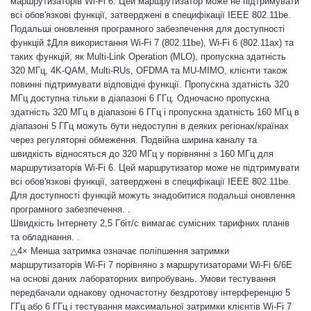
маршрутизаторів Wi-Fi 6. Цей маршрутизатор може не підтримувати
всі обов'язкові функції, затверджені в специфікації IEEE 802.11be.
Подальші оновлення програмного забезпечення для доступності
функцій ‡Для використання Wi-Fi 7 (802.11be), Wi-Fi 6 (802.11ax) та
таких функцій, як Multi-Link Operation (MLO), пропускна здатність
320 МГц, 4K-QAM, Multi-RUs, OFDMA та MU-MIMO, клієнти також
повинні підтримувати відповідні функції. Пропускна здатність 320
МГц доступна тільки в діапазоні 6 ГГц. Одночасно пропускна
здатність 320 МГц в діапазоні 6 ГГц і пропускна здатність 160 МГц в
діапазоні 5 ГГц можуть бути недоступні в деяких регіонах/країнах
через регуляторні обмеження. Подвійна ширина каналу та
швидкість відносяться до 320 МГц у порівнянні з 160 МГц для
маршрутизаторів Wi-Fi 6. Цей маршрутизатор може не підтримувати
всі обов'язкові функції, затверджені в специфікації IEEE 802.11be.
Для доступності функцій можуть знадобитися подальші оновлення
програмного забезпечення. .
Швидкість Інтернету 2,5 Гбіт/с вимагає сумісних тарифних планів
та обладнання. .
△4× Менша затримка означає поліпшення затримки
маршрутизаторів Wi-Fi 7 порівняно з маршрутизаторами Wi-Fi 6/6E
на основі даних лабораторних випробувань. Умови тестування
передбачали однакову одночастотну бездротову інтерференцію 5
ГГц або 6 ГГц і тестування максимальної затримки клієнтів Wi-Fi 7