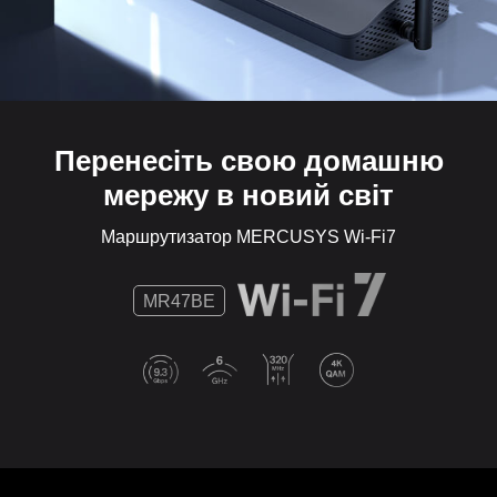
управління мережею ніколи не було таким простим,
як з додатком MERCUSYS.
Перенесіть свою домашню
мережу в новий світ
Маршрутизатор MERCUSYS Wi-Fi7
MR47BE