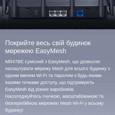
Покрийте весь свій будинок
мережею EasyMesh
MR47BE сумісний з EasyMesh, що дозволяє
налаштувати мережу Mesh для всього будинку з
одним іменем Wi-Fi та паролем з будь-якими
іншими точками доступу, що підтримують
EasyMesh від різних виробників.
Насолоджуйтесь гнучкою, масштабованою та
безперебійною мережею Mesh Wi-Fi у всьому
будинку!