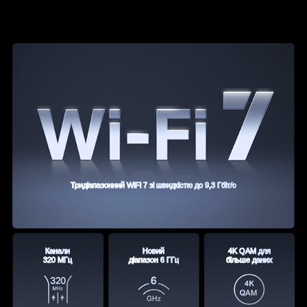
Тридіапазонний WiFi 7 зі швидкістю до 9,3 Гбіт/с
Канали
Новий
4K QAM для
320 МГц
діапазон 6 ГГц
більше даних