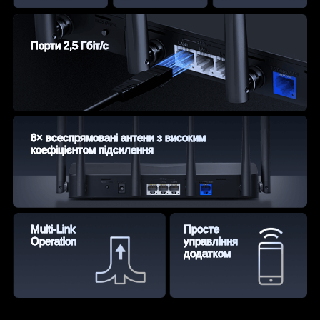
Порти 2,5 Гбіт/с
6× всеспрямовані антени з високим
коефіцієнтом підсилення
Multi-Link
Просте
Operation
управління
додатком