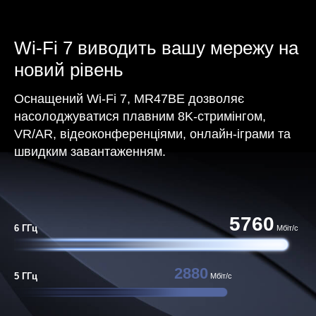
Wi-Fi 7 виводить вашу мережу на
новий рівень
Оснащений Wi-Fi 7, MR47BE дозволяє
насолоджуватися плавним 8K-стримінгом,
VR/AR, відеоконференціями, онлайн-іграми та
швидким завантаженням.
5760
6 ГГц
Мбіт/с
2880
5 ГГц
Мбіт/с