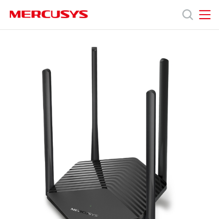
Click
to
skip
the
MERCUSYS
MERCUSYS
MR60X
Продукція
navigation
[V2]
bar
|
AX1500
Підтримка
Wi-
Fi
6-
Про
маршрутизатор
нас
Україна