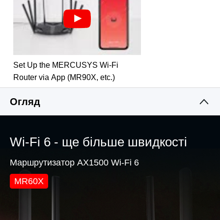
підвищуючи загальну ефективність мережі
Ширше та більше потужне покриття
– 4×
різноспрямовані антени з високим коефіцієнтом
посилення з формуванням променя покращують
стабільне з'єднання по всьому будинку для
Set Up the MERCUSYS Wi-Fi
сильного сигналу Wi-Fi у кожному куточку
Router via App (MR90X, etc.)
Гігабітні дротові з'єднання
– повною мірою
використовуйте свій доступ до Інтернету та
Огляд
передавайте дані на запаморочливих швидкостях
для максимальної продуктивності
Загальний захист безпеки
– найновіший WPA3
Wi-Fi 6 - ще більше швидкості
забезпечує покращену безпеку Wi-Fi
Маршрутизатор AX1500 Wi-Fi 6
Менше перешкод Wi-Fi
– мінімізує перешкоди від
сусідніх сигналів для підвищення ефективності
MR60X
передачі за допомогою кольору
BSS
Smart Connect
– розумно вибирає найкращий
доступний діапазон для кожного пристрою