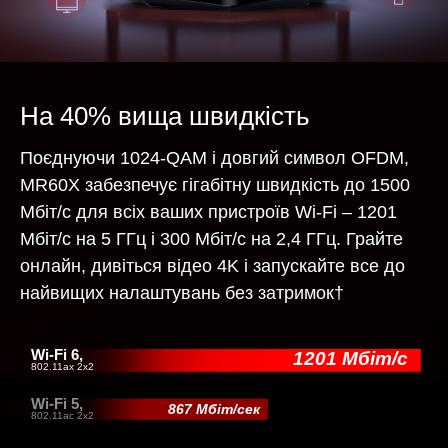
На 40% вища швидкість
Поєднуючи 1024-QAM і довгий символ OFDM,
MR60X забезпечує гігабітну швидкість до 1500
Мбіт/с для всіх ваших пристроїв Wi-Fi – 1201
Мбіт/с на 5 ГГц і 300 Мбіт/с на 2,4 ГГц. Грайте
онлайн, дивіться відео 4K і запускайте все до
найвищих налаштувань без затримок
†
Wi-Fi 6,
1201 Мбіт/с
802.11ax 2x2
Wi-Fi 5,
867 Мбіт/сек
802.11ac 2x2