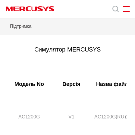
Click
to
skip
the
MERCUSYS
MERCUSYS
AC1200G
Підтримка
Продукція
navigation
-
bar
Симулятор
MERCUSYS
Підтримка
Симулятор MERCUSYS
Про
нас
Модель No
Версія
Назва файлу
AC1200G
V1
AC1200G(RU)1.0
Україна