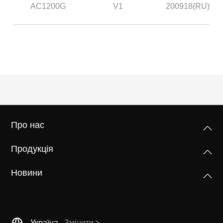
/
AC1200G
V1
200918(RU)
Українська
Про нас
Продукція
Новини
Україна
Змінити