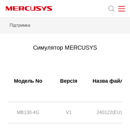
Click
to
skip
the
MERCUSYS
MERCUSYS
MB130-
Підтримка
Продукція
navigation
4G
bar
-
Симулятор
Підтримка
MERCUSYS
Симулятор MERCUSYS
Про
нас
Модель No
Версія
Назва файлу
MB130-4G
V1
240122(EU)
Україна