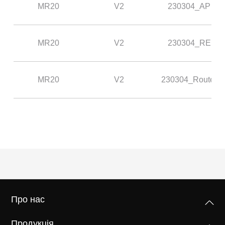
/
MR20
V2
230304_AP
Українська
MR20
V2
230304_RE
MR20
V2
230304_Router
Про нас
Продукція