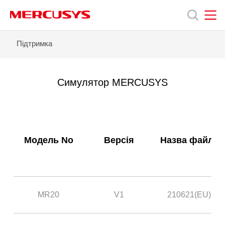
Click
to
skip
the
MERCUSYS
MERCUSYS
MR20
Підтримка
Продукція
navigation
-
bar
Симулятор
MERCUSYS
Підтримка
Симулятор MERCUSYS
Про
нас
Модель No
Версія
Назва файлу
MR20
V1
210621(EU)
Україна