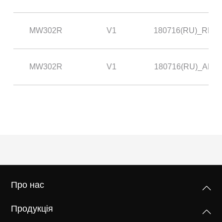
MW302R
V1
180716(RU)_RE
MW302R
V1
180716(RU)_AP
Про нас
Продукція