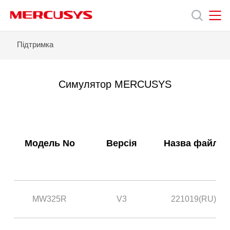
Click
to
skip
the
MERCUSYS
MERCUSYS
MW325R
Підтримка
Продукція
navigation
-
bar
Симулятор
MERCUSYS
Підтримка
Симулятор MERCUSYS
Про
нас
Модель No
Версія
Назва файлу
MW325R
V3
221019(RU)
Україна