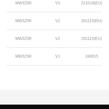
/
MW325R
V3
221019(EU)
Українська
MW325R
V2
201115(RU)
MW325R
V2
201115(EU)
MW325R
V1
160815