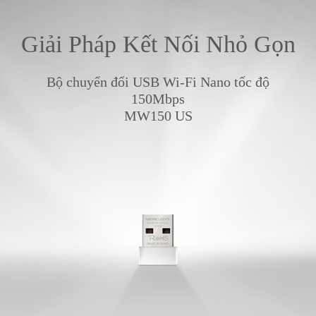
Giải Pháp Kết Nối Nhỏ Gọn
Bộ chuyển đổi USB Wi-Fi Nano tốc độ
150Mbps
MW150 US