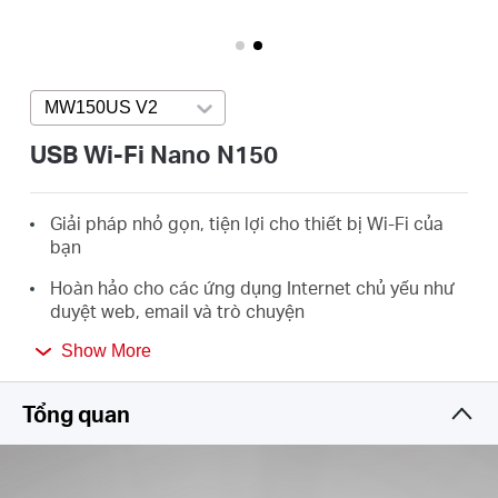
eCatalog
MW150US V2
Press enter to open version list
Việt
USB Wi-Fi Nano N150
Nam
Giải pháp nhỏ gọn, tiện lợi cho thiết bị Wi-Fi của
bạn
/
Hoàn hảo cho các ứng dụng Internet chủ yếu như
duyệt web, email và trò chuyện
Tiếng
Hỗ trợ Windows 10/8.1/8/7/XP (32/64bit)
Show More
Việt
Tổng quan