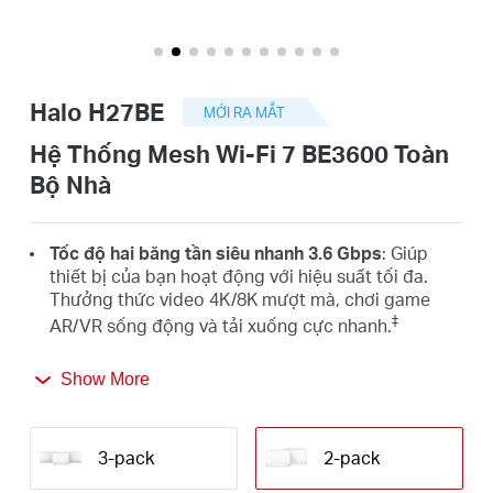
eCatalog
Halo H27BE
MỚI RA MẮT
Việt
Hệ Thống Mesh Wi-Fi 7 BE3600 Toàn
Bộ Nhà
Nam
Tốc độ hai băng tần siêu nhanh 3.6 Gbps
: Giúp
/
thiết bị của bạn hoạt động với hiệu suất tối đa.
Thưởng thức video 4K/8K mượt mà, chơi game
‡
AR/VR sống động và tải xuống cực nhanh.
Tiếng
WiFi 7 mới nhất
: Được trang bị 4K-QAM, MLO,
Show More
Multi-RUs và nhiều tính năng tiên tiến khác, mạng
Việt
△
WiFi 7 mang đến hiệu suất đáng kinh ngạc.
Roaming liền mạch cho trải nghiệm mạng mượt
3-pack
2-pack
mà
: Không còn tình trạng rớt tín hiệu hoặc WiFi