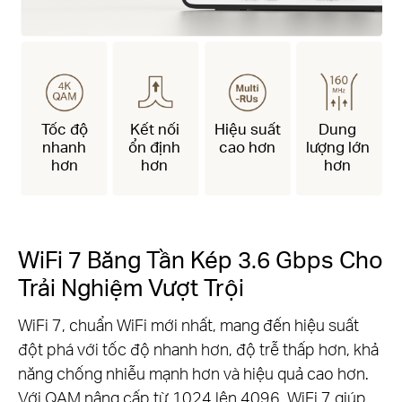
Tốc độ
Kết nối
Hiệu suất
Dung
nhanh
ổn định
cao hơn
lượng lớn
hơn
hơn
hơn
WiFi 7 Băng Tần Kép 3.6 Gbps Cho
Trải Nghiệm Vượt Trội
WiFi 7, chuẩn WiFi mới nhất, mang đến hiệu suất
đột phá với tốc độ nhanh hơn, độ trễ thấp hơn, khả
năng chống nhiễu mạnh hơn và hiệu quả cao hơn.
Với QAM nâng cấp từ 1024 lên 4096, WiFi 7 giúp