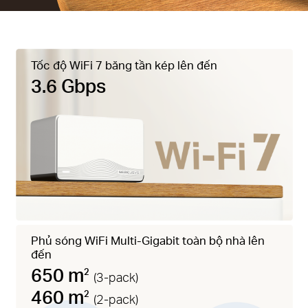
Tốc độ WiFi 7 băng tần kép lên đến
3.6 Gbps
Phủ sóng WiFi Multi-Gigabit toàn bộ nhà lên
đến
650 m
2
(3-pack)
460 m
2
(2-pack)