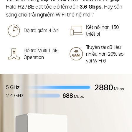
Halo H27BE đạt tốc độ lên đến
3.6 Gbps
. Hãy sẵn
sàng cho trải nghiệm WiFi thế hệ mới.
△
Kết nối hơn 150
Độ trễ giảm 4 lần
thiết bị
Truyền tải dữ liệu
Hỗ trợ Multi-Link
nhiều hơn 20% so
Operation
với WiFi 6
2880
5 GHz
Mbps
688
2.4 GHz
Mbps