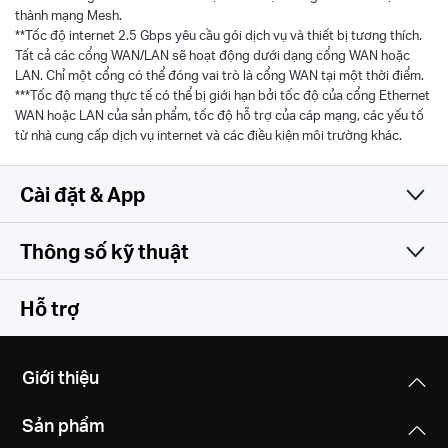
thành mạng Mesh.
**Tốc độ internet 2.5 Gbps yêu cầu gói dịch vụ và thiết bị tương thích.
Tất cả các cổng WAN/LAN sẽ hoạt động dưới dạng cổng WAN hoặc
LAN. Chỉ một cổng có thể đóng vai trò là cổng WAN tại một thời điểm.
***Tốc độ mạng thực tế có thể bị giới hạn bởi tốc độ của cổng Ethernet
WAN hoặc LAN của sản phẩm, tốc độ hỗ trợ của cáp mạng, các yếu tố
từ nhà cung cấp dịch vụ internet và các điều kiện môi trường khác.
Cài đặt & App
Thông số kỹ thuật
Đơn giản và đa tính năng
Thông số không dây
Hỗ trợ
Phần mềm
Chuẩn Wi-Fi
Giới thiệu
5 GHz: IEEE 802.11b/g/n/ac/ax/be mixed
Phần cứng
Chế độ hoạt động
2.4 GHz: IEEE 802.11b/g/n/ax/be mixed
Sản phẩm
Router, Access Point
Khác
Kích thước (Dài X Rộng X Cao)