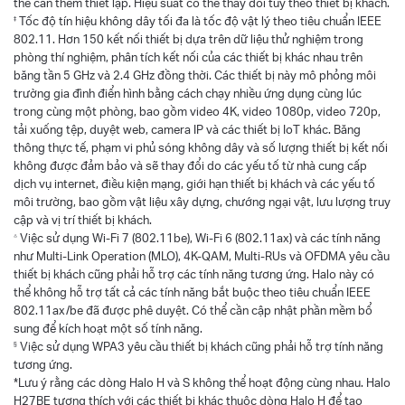
thể cần thêm thiết lập. Hiệu suất có thể thay đổi tùy theo thiết bị khách.
Tốc độ tín hiệu không dây tối đa là tốc độ vật lý theo tiêu chuẩn IEEE
‡
802.11. Hơn 150 kết nối thiết bị dựa trên dữ liệu thử nghiệm trong
phòng thí nghiệm, phân tích kết nối của các thiết bị khác nhau trên
băng tần 5 GHz và 2.4 GHz đồng thời. Các thiết bị này mô phỏng môi
trường gia đình điển hình bằng cách chạy nhiều ứng dụng cùng lúc
trong cùng một phòng, bao gồm video 4K, video 1080p, video 720p,
tải xuống tệp, duyệt web, camera IP và các thiết bị IoT khác. Băng
thông thực tế, phạm vi phủ sóng không dây và số lượng thiết bị kết nối
không được đảm bảo và sẽ thay đổi do các yếu tố từ nhà cung cấp
dịch vụ internet, điều kiện mạng, giới hạn thiết bị khách và các yếu tố
môi trường, bao gồm vật liệu xây dựng, chướng ngại vật, lưu lượng truy
cập và vị trí thiết bị khách.
Việc sử dụng Wi-Fi 7 (802.11be), Wi-Fi 6 (802.11ax) và các tính năng
△
như Multi-Link Operation (MLO), 4K-QAM, Multi-RUs và OFDMA yêu cầu
thiết bị khách cũng phải hỗ trợ các tính năng tương ứng. Halo này có
thể không hỗ trợ tất cả các tính năng bắt buộc theo tiêu chuẩn IEEE
802.11ax/be đã được phê duyệt. Có thể cần cập nhật phần mềm bổ
sung để kích hoạt một số tính năng.
Việc sử dụng WPA3 yêu cầu thiết bị khách cũng phải hỗ trợ tính năng
§
tương ứng.
*Lưu ý rằng các dòng Halo H và S không thể hoạt động cùng nhau. Halo
H27BE tương thích với các thiết bị khác thuộc dòng Halo H để tạo