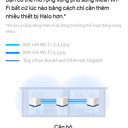
Fi bất cứ lúc nào bằng cách chỉ cần thêm
nhiều thiết bị Halo hơn.*
*Xin lưu ý rằng dòng Halo H và dòng S không thể hoạt động cùng
nhau.
Kết nối Wi-Fi
2.4 GHz
Kết nối Wi-Fi
5 GHz
Tùy chọn Backhaul Ethernet Gigabit
Căn hộ