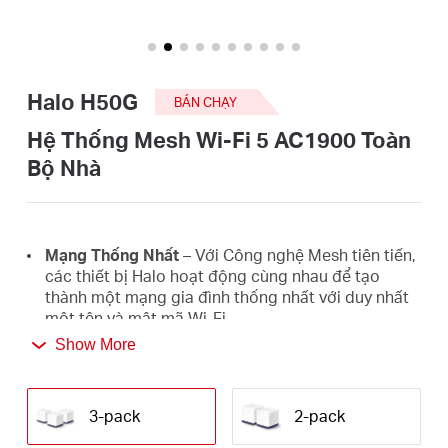
eCatalog
Halo H50G
BÁN CHẠY
Việt
Hệ Thống Mesh Wi‑Fi 5 AC1900 Toàn
Bộ Nhà
Nam
/
Mạng Thống Nhất
– Với Công nghệ Mesh tiên tiến,
các thiết bị Halo hoạt động cùng nhau để tạo
thành một mạng gia đình thống nhất với duy nhất
Tiếng
một tên và mật mã Wi-Fi.
Show More
Chuyển Vùng Liền Mạch
– Tự động chuyển đổi
Việt
giữa các Halo khi bạn di chuyển trong nhà, luôn
nhận được tín hiệu tốt nhất để tận hưởng kết nối
3-pack
2-pack
nhanh nhất cho tất cả các thiết bị của bạn.