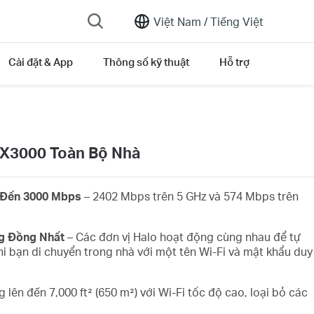
Việt Nam /
Tiếng Việt
Cài đặt & App
Thông số kỹ thuật
Hỗ trợ
AX3000 Toàn Bộ Nhà
n Đến 3000 Mbps
– 2402 Mbps trên 5 GHz và 574 Mbps trên
g Đồng Nhất
– Các đơn vị Halo hoạt động cùng nhau để tự
i bạn di chuyển trong nhà với một tên Wi-Fi và mật khẩu duy
 lên đến 7,000 ft² (650 m²) với Wi-Fi tốc độ cao, loại bỏ các