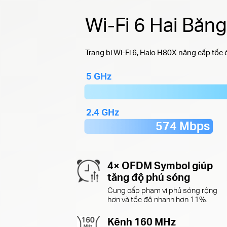
Wi-Fi 6 Hai Băn
Trang bị Wi-Fi 6, Halo H80X nâng cấp tốc
5 GHz
2.4 GHz
574 Mbps
4× OFDM Symbol giúp
tăng độ phủ sóng
Cung cấp phạm vi phủ sóng rộng
hơn và tốc độ nhanh hơn 11%.
Kênh 160 MHz