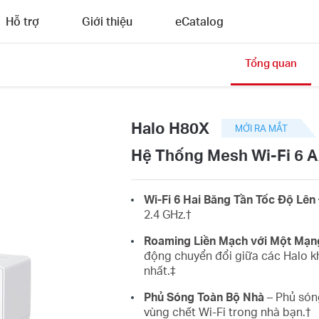
Hỗ trợ
Giới thiệu
eCatalog
Tổng quan
Halo H80X
MỚI RA MẮT
Hệ Thống Mesh Wi‑Fi 6 
Wi-Fi 6 Hai Băng Tần Tốc Độ Lê
2.4 GHz.
†
Roaming Liền Mạch với Một Mạn
động chuyển đổi giữa các Halo kh
nhất.‡
Phủ Sóng Toàn Bộ Nhà
– Phủ sóng
vùng chết Wi-Fi trong nhà bạn.
†