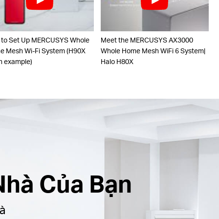
 to Set Up MERCUSYS Whole
Meet the MERCUSYS AX3000
 Mesh Wi-Fi System (H90X
Whole Home Mesh WiFi 6 System|
n example)
Halo H80X
Nhà Của Bạn
à