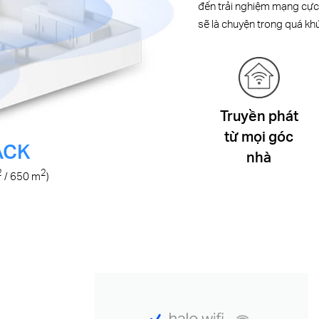
đến trải nghiệm mạng cực 
sẽ là chuyện trong quá kh
Truyền phát
từ mọi góc
ACK
nhà
2
2
/ 650 m
)