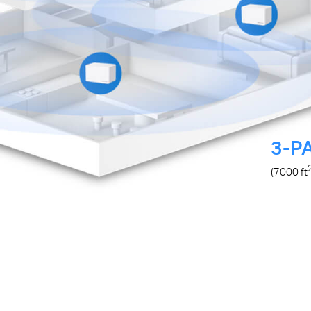
3-P
(
7000 ft