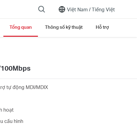
Việt Nam /
Tiếng Việt
Tổng quan
Thông số kỹ thuật
Hỗ trợ
rsion list
0/100Mbps
rợ tự động MDI/MDIX
h hoạt
u cấu hình