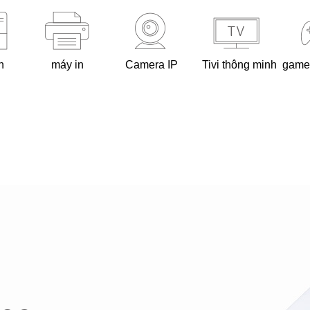
h
máy in
Camera IP
Tivi thông minh
game